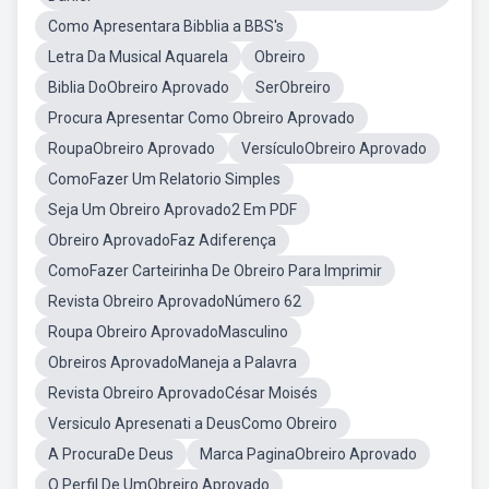
Como Apresentara Bibblia a BBS's
Letra Da Musical Aquarela
Obreiro
Biblia DoObreiro Aprovado
SerObreiro
Procura Apresentar Como Obreiro Aprovado
RoupaObreiro Aprovado
VersículoObreiro Aprovado
ComoFazer Um Relatorio Simples
Seja Um Obreiro Aprovado2 Em PDF
Obreiro AprovadoFaz Adiferença
ComoFazer Carteirinha De Obreiro Para Imprimir
Revista Obreiro AprovadoNúmero 62
Roupa Obreiro AprovadoMasculino
Obreiros AprovadoManeja a Palavra
Revista Obreiro AprovadoCésar Moisés
Versiculo Apresenati a DeusComo Obreiro
A ProcuraDe Deus
Marca PaginaObreiro Aprovado
O Perfil De UmObreiro Aprovado