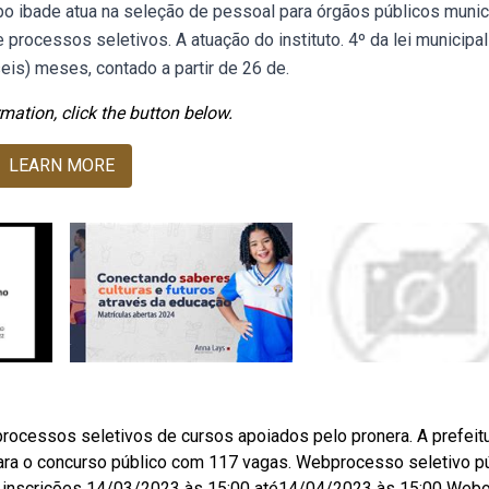
o ibade atua na seleção de pessoal para órgãos públicos munic
processos seletivos. A atuação do instituto. 4º da lei municipal
is) meses, contado a partir de 26 de.
mation, click the button below.
LEARN MORE
rocessos seletivos de cursos apoiados pelo pronera. A prefeit
l para o concurso público com 117 vagas. Webprocesso seletivo p
as inscrições 14/03/2023 às 15:00 até14/04/2023 às 15:00 Web