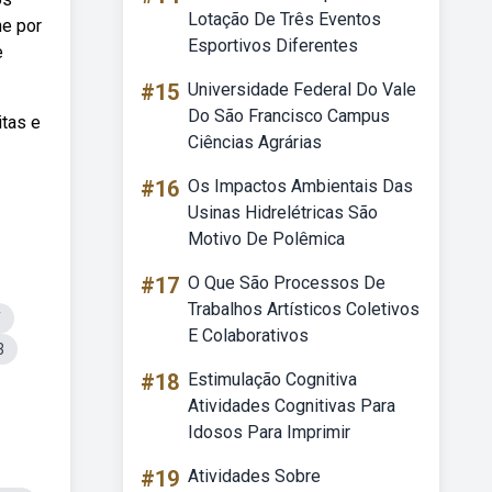
Lotação De Três Eventos
ne por
Esportivos Diferentes
e
#15
Universidade Federal Do Vale
Do São Francisco Campus
itas e
Ciências Agrárias
#16
Os Impactos Ambientais Das
Usinas Hidrelétricas São
Motivo De Polêmica
#17
O Que São Processos De
Trabalhos Artísticos Coletivos
T
E Colaborativos
3
#18
Estimulação Cognitiva
Atividades Cognitivas Para
Idosos Para Imprimir
#19
Atividades Sobre