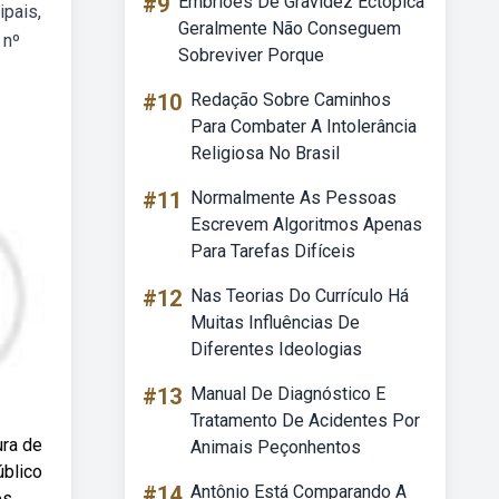
#9
Embriões De Gravidez Ectópica
ipais,
Geralmente Não Conseguem
 nº
Sobreviver Porque
#10
Redação Sobre Caminhos
Para Combater A Intolerância
Religiosa No Brasil
#11
Normalmente As Pessoas
Escrevem Algoritmos Apenas
Para Tarefas Difíceis
#12
Nas Teorias Do Currículo Há
Muitas Influências De
Diferentes Ideologias
#13
Manual De Diagnóstico E
Tratamento De Acidentes Por
ura de
Animais Peçonhentos
úblico
#14
Antônio Está Comparando A
os