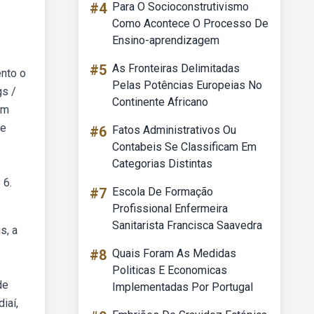
#4
Para O Socioconstrutivismo
Como Acontece O Processo De
Ensino-aprendizagem
#5
As Fronteiras Delimitadas
ento o
Pelas Potências Europeias No
gs /
Continente Africano
em
 e
#6
Fatos Administrativos Ou
Contabeis Se Classificam Em
Categorias Distintas
 6.
#7
Escola De Formação
Profissional Enfermeira
Sanitarista Francisca Saavedra
s, a
#8
Quais Foram As Medidas
Politicas E Economicas
de
Implementadas Por Portugal
iaí,