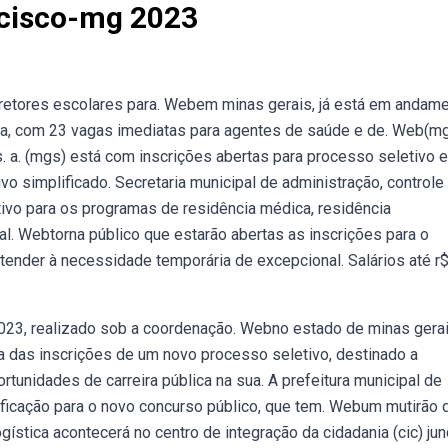
ncisco-mg 2023
iretores escolares para. Webem minas gerais, já está em andam
ula, com 23 vagas imediatas para agentes de saúde e de. Web(m
s. a. (mgs) está com inscrições abertas para processo seletivo 
vo simplificado. Secretaria municipal de administração, controle
tivo para os programas de residência médica, residência
al. Webtorna público que estarão abertas as inscrições para o
tender à necessidade temporária de excepcional. Salários até r$
023, realizado sob a coordenação. Webno estado de minas gerai
ra das inscrições de um novo processo seletivo, destinado a
ortunidades de carreira pública na sua. A prefeitura municipal de
tificação para o novo concurso público, que tem. Webum mutirão 
ística acontecerá no centro de integração da cidadania (cic) jund