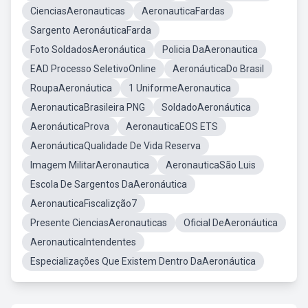
CienciasAeronauticas
AeronauticaFardas
Sargento AeronáuticaFarda
Foto SoldadosAeronáutica
Policia DaAeronautica
EAD Processo SeletivoOnline
AeronáuticaDo Brasil
RoupaAeronáutica
1 UniformeAeronautica
AeronauticaBrasileira PNG
SoldadoAeronáutica
AeronáuticaProva
AeronauticaEOS ETS
AeronáuticaQualidade De Vida Reserva
Imagem MilitarAeronautica
AeronauticaSão Luis
Escola De Sargentos DaAeronáutica
AeronauticaFiscalizção7
Presente CienciasAeronauticas
Oficial DeAeronáutica
AeronauticaIntendentes
Especializações Que Existem Dentro DaAeronáutica