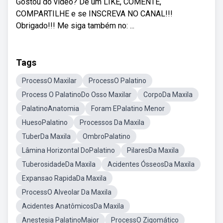
Gostou do vídeo? Dê um LIKE, COMENTE,
COMPARTILHE e se INSCREVA NO CANAL!!!
Obrigado!!! Me siga também no: ...
Tags
ProcessO Maxilar
ProcessO Palatino
Process O PalatinoDo Osso Maxilar
CorpoDa Maxila
PalatinoAnatomia
Foram EPalatino Menor
HuesoPalatino
Processos Da Maxila
TuberDa Maxila
OmbroPalatino
Lâmina Horizontal DoPalatino
PilaresDa Maxila
TuberosidadeDa Maxila
Acidentes ÓsseosDa Maxila
Expansao RapidaDa Maxila
ProcessO Alveolar Da Maxila
Acidentes AnatômicosDa Maxila
Anestesia PalatinoMaior
ProcessO Zigomático