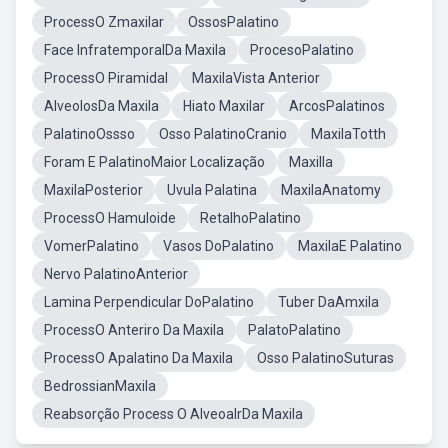
ProcessO Zmaxilar
OssosPalatino
Face InfratemporalDa Maxila
ProcesoPalatino
ProcessO Piramidal
MaxilaVista Anterior
AlveolosDa Maxila
Hiato Maxilar
ArcosPalatinos
PalatinoOssso
Osso PalatinoCranio
MaxilaTotth
Foram E PalatinoMaior Localização
Maxilla
MaxilaPosterior
Uvula Palatina
MaxilaAnatomy
ProcessO Hamuloide
RetalhoPalatino
VomerPalatino
Vasos DoPalatino
MaxilaE Palatino
Nervo PalatinoAnterior
Lamina Perpendicular DoPalatino
Tuber DaAmxila
ProcessO Anteriro Da Maxila
PalatoPalatino
ProcessO Apalatino Da Maxila
Osso PalatinoSuturas
BedrossianMaxila
Reabsorção Process O AlveoalrDa Maxila