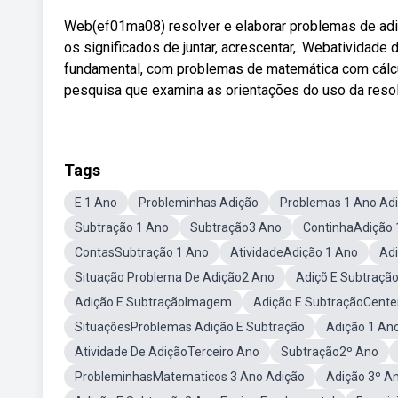
Web(ef01ma08) resolver e elaborar problemas de adi
os significados de juntar, acrescentar,. Webatividad
fundamental, com problemas de matemática com cálcu
pesquisa que examina as orientações do uso da res
Tags
E 1 Ano
Probleminhas Adição
Problemas 1 Ano Ad
Subtração 1 Ano
Subtração3 Ano
ContinhaAdição 
ContasSubtração 1 Ano
AtividadeAdição 1 Ano
Ad
Situação Problema De Adição2 Ano
Adiçõ E Subtraçã
Adição E SubtraçãoImagem
Adição E SubtraçãoCent
SituaçõesProblemas Adição E Subtração
Adição 1 An
Atividade De AdiçãoTerceiro Ano
Subtração2º Ano
ProbleminhasMatematicos 3 Ano Adição
Adição 3º A