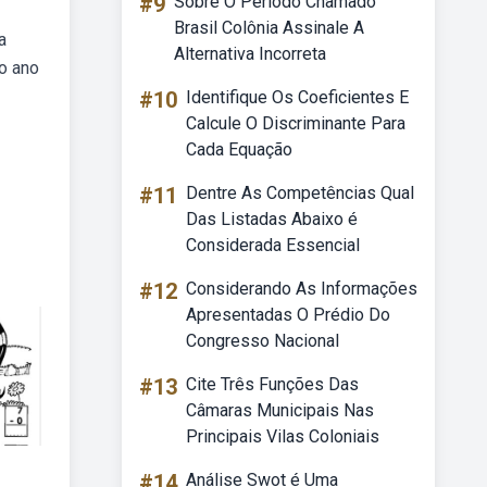
#9
Sobre O Período Chamado
Brasil Colônia Assinale A
a
Alternativa Incorreta
o ano
#10
Identifique Os Coeficientes E
Calcule O Discriminante Para
Cada Equação
#11
Dentre As Competências Qual
Das Listadas Abaixo é
Considerada Essencial
#12
Considerando As Informações
Apresentadas O Prédio Do
Congresso Nacional
#13
Cite Três Funções Das
Câmaras Municipais Nas
Principais Vilas Coloniais
#14
Análise Swot é Uma