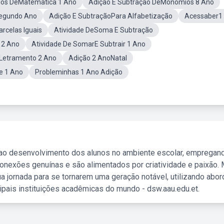
cios DeMatematica 1 Ano
Adição E Subtração DeMonomios 8 Ano
Segundo Ano
Adição E SubtraçãoPara Alfabetização
Acessaber1
rcelas Iguais
Atividade DeSoma E Subtração
 2 Ano
Atividade De SomarE Subtrair 1 Ano
ELetramento 2 Ano
Adição 2 AnoNatal
e 1 Ano
Probleminhas 1 Ano Adição
 ao desenvolvimento dos alunos no ambiente escolar, empregan
nexões genuínas e são alimentados por criatividade e paixão. 
a jornada para se tornarem uma geração notável, utilizando abo
ipais instituições acadêmicas do mundo - dsw.aau.edu.et.