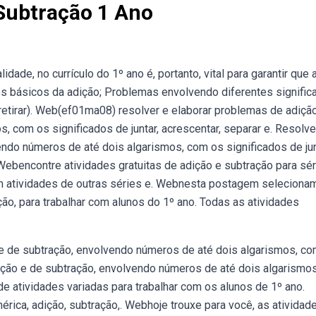
Subtração 1 Ano
dade, no currículo do 1º ano é, portanto, vital para garantir que 
s básicos da adição; Problemas envolvendo diferentes signific
, retirar). Web(ef01ma08) resolver e elaborar problemas de adiçã
 com os significados de juntar, acrescentar, separar e. Resolve
ndo números de até dois algarismos, com os significados de jun
. Webencontre atividades gratuitas de adição e subtração para sé
ém atividades de outras séries e. Webnesta postagem seleciona
o, para trabalhar com alunos do 1º ano. Todas as atividades
e de subtração, envolvendo números de até dois algarismos, co
ção e de subtração, envolvendo números de até dois algarismo
 de atividades variadas para trabalhar com os alunos de 1º ano.
rica, adição, subtração,. Webhoje trouxe para você, as atividad