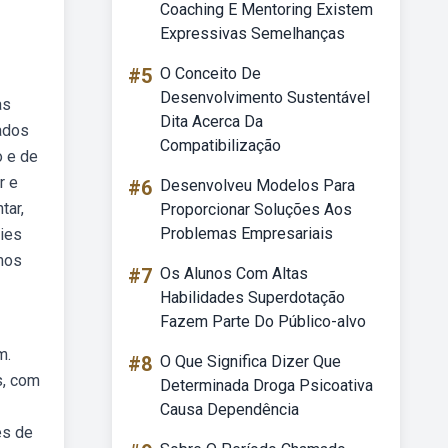
Coaching E Mentoring Existem
Expressivas Semelhanças
#5
O Conceito De
Desenvolvimento Sustentável
as
Dita Acerca Da
ados
Compatibilização
o e de
r e
#6
Desenvolveu Modelos Para
tar,
Proporcionar Soluções Aos
Problemas Empresariais
ries
mos
#7
Os Alunos Com Altas
Habilidades Superdotação
Fazem Parte Do Público-alvo
m.
#8
O Que Significa Dizer Que
s, com
Determinada Droga Psicoativa
Causa Dependência
es de