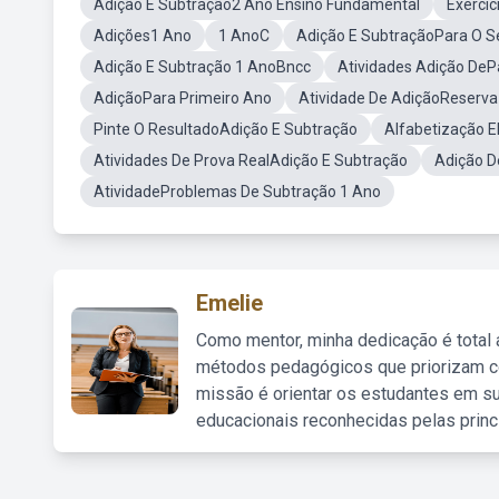
Adição E Subtração2 Ano Ensino Fundamental
Exerci
Adições1 Ano
1 AnoC
Adição E SubtraçãoPara O 
Adição E Subtração 1 AnoBncc
Atividades Adição DePa
AdiçãoPara Primeiro Ano
Atividade De AdiçãoReserva
Pinte O ResultadoAdição E Subtração
Alfabetização 
Atividades De Prova RealAdição E Subtração
Adição D
AtividadeProblemas De Subtração 1 Ano
Emelie
Como mentor, minha dedicação é total
métodos pedagógicos que priorizam co
missão é orientar os estudantes em su
educacionais reconhecidas pelas princ