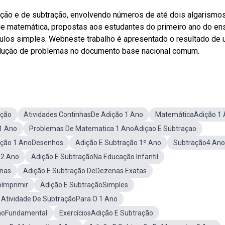
ção e de subtração, envolvendo números de até dois algarismo
e de matemática, propostas aos estudantes do primeiro ano do en
los simples. Webneste trabalho é apresentado o resultado de
olução de problemas no documento base nacional comum.
ição
Atividades ContinhasDe Adição 1 Ano
MatemáticaAdição 1
1 Ano
Problemas De Matematica 1 AnoAdiçao E Subtraçao
ição 1 AnoDesenhos
Adição E Subtração 1º Ano
Subtração4 Ano
o2 Ano
Adição E SubtraçãoNa Educação Infantil
enas
Adição E Subtração DeDezenas Exatas
oImprimir
Adição E SubtraçãoSimples
Atividade De SubtraçãoPara O 1 Ano
noFundamental
ExercíciosAdição E Subtração