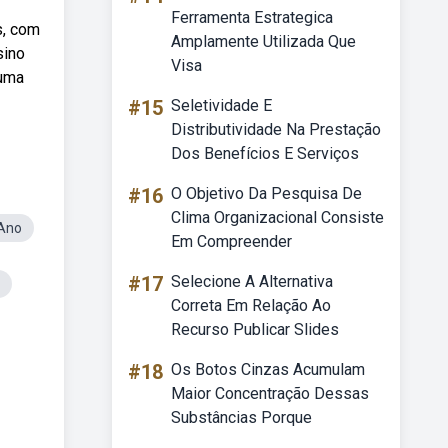
Ferramenta Estrategica
s, com
Amplamente Utilizada Que
sino
Visa
 uma
#15
Seletividade E
Distributividade Na Prestação
Dos Benefícios E Serviços
#16
O Objetivo Da Pesquisa De
Clima Organizacional Consiste
 Ano
Em Compreender
#17
Selecione A Alternativa
Correta Em Relação Ao
Recurso Publicar Slides
#18
Os Botos Cinzas Acumulam
Maior Concentração Dessas
Substâncias Porque