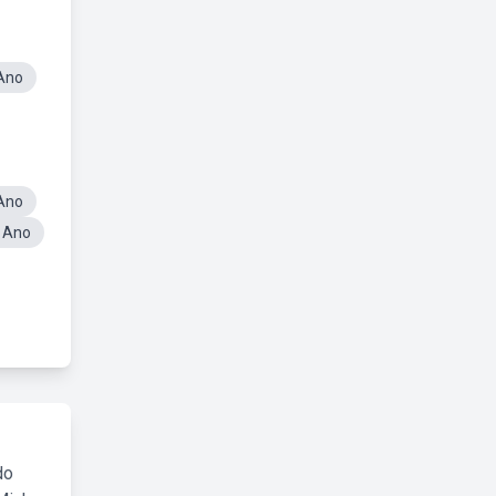
Ano
 Ano
5 Ano
do