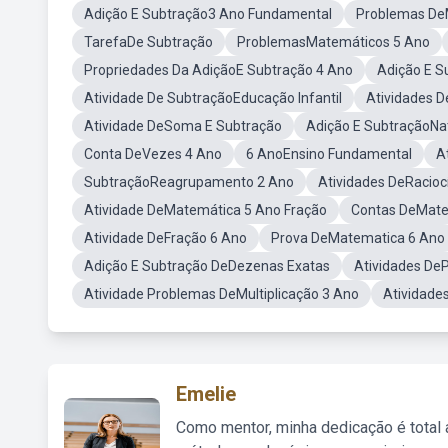
Adição E Subtração3 Ano Fundamental
Problemas DeM
TarefaDe Subtração
ProblemasMatemáticos 5 Ano
Propriedades Da AdiçãoE Subtração 4 Ano
Adição E S
Atividade De SubtraçãoEducação Infantil
Atividades 
Atividade DeSoma E Subtração
Adição E SubtraçãoNa
Conta DeVezes 4 Ano
6 AnoEnsino Fundamental
A
SubtraçãoReagrupamento 2 Ano
Atividades DeRacioc
Atividade DeMatemática 5 Ano Fração
Contas DeMate
Atividade DeFração 6 Ano
Prova DeMatematica 6 Ano
Adição E Subtração DeDezenas Exatas
Atividades DeP
Atividade Problemas DeMultiplicação 3 Ano
Atividade
Emelie
Como mentor, minha dedicação é total