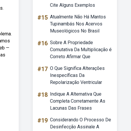
Cite Alguns Exemplos
s.
#15
Atualmente Não Há Mantos
Tupinambás Nos Acervos
Museológicos No Brasil
blema.
namos
#16
Sobre A Propriedade
Web —
Comutativa Da Multiplicação é
 as
Correto Afirmar Que
#17
O Que Significa Alterações
Inespecíficas Da
Repolarização Ventricular
#18
Indique A Alternativa Que
Completa Corretamente As
Lacunas Das Frases
#19
Considerando O Processo De
Desinfecção Assinale A