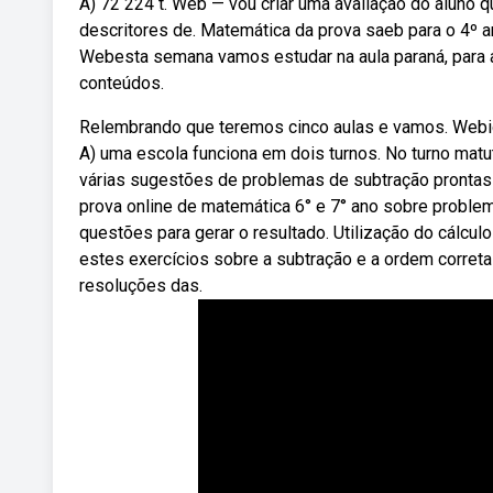
A) 72 224 t. Web — vou criar uma avaliação do aluno 
descritores de. Matemática da prova saeb para o 4º a
Webesta semana vamos estudar na aula paraná, para 
conteúdos.
Relembrando que teremos cinco aulas e vamos. Webide
A) uma escola funciona em dois turnos. No turno matu
várias sugestões de problemas de subtração prontas p
prova online de matemática 6° e 7° ano sobre proble
questões para gerar o resultado. Utilização do cálcu
estes exercícios sobre a subtração e a ordem correta
resoluções das.