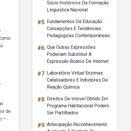
Sócio-históricos Da Formação
Linguística Nacional
#5
Fundamentos Da Educação
Concepções E Tendências
)
Pedagógicas Contemporâneas
 como
do
#6
Que Outras Expressões
Poderiam Substituir A
o
Expressão Boatos De Internet
#7
Laboratório Virtual Enzimas
Catalisadores E Inibidores De
o
Reação Química
#8
Direitos De Imóvel Obtido Em
al
Programa Habitacional Podem
des de
Ser Partilhados
b —
#9
Antecipação Reconhecimento