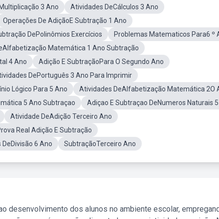
ultiplicação 3 Ano
Atividades DeCálculos 3 Ano
Operações De AdiçãoE Subtração 1 Ano
ubtração DePolinômios Exercícios
Problemas Matematicos Para6 º 
DeAlfabetização Matemática 1 Ano Subtração
tal 4 Ano
Adição E SubtraçãoPara O Segundo Ano
tividades DePortuguês 3 Ano Para Imprimir
ínio Lógico Para 5 Ano
Atividades DeAlfabetização Matemática 2O
mática 5 Ano Subtraçao
Adiçao E Subtraçao DeNumeros Naturais 
Atividade DeAdição Terceiro Ano
rova Real Adição E Subtração
s DeDivisão 6 Ano
SubtraçãoTerceiro Ano
 ao desenvolvimento dos alunos no ambiente escolar, empregan