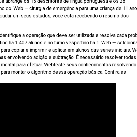
que abrange os 15 descritores de língua portuguesa e os 28
no do. Web — cirurgia de emergência para uma criança de 11 ano
ajudar em seus estudos, você está recebendo o resumo dos
ntifique a operação que deve ser utilizada e resolva cada pro
tino há 1 407 alunos e no turno vespertino há 1. Web — selecio
ara copiar e imprimir e aplicar em alunos das series iniciais. 
mas envolvendo adição e subtração. É necessário resolver todas
lo mental para efetuar. Webteste seus conhecimentos resolvendo
 para montar o algoritmo dessa operação básica. Confira as