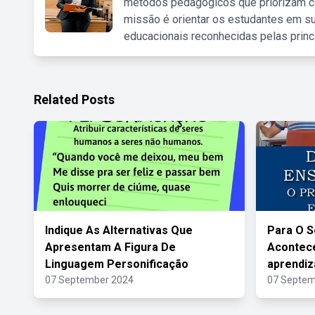
métodos pedagógicos que priorizam co
missão é orientar os estudantes em su
educacionais reconhecidas pelas princ
Related Posts
Indique As Alternativas Que
Para O S
Apresentam A Figura De
Acontece
Linguagem Personificação
aprendi
07 September 2024
07 Septem