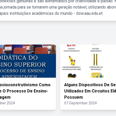
nexões genuínas e são alimentados por criatividade e paixão. 
a jornada para se tornarem uma geração notável, utilizando abo
ipais instituições acadêmicas do mundo - dsw.aau.edu.et.
ocioconstrutivismo Como
Alguns Dispositivos De S
 O Processo De Ensino-
Utilizados Em Circuitos El
zagem
Possuem
ber 2024
07 September 2024