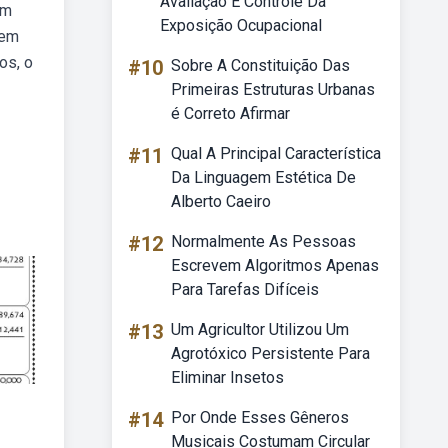
Avaliação E Controle Da
em
Exposição Ocupacional
 em
os, o
#10
Sobre A Constituição Das
Primeiras Estruturas Urbanas
é Correto Afirmar
#11
Qual A Principal Característica
Da Linguagem Estética De
Alberto Caeiro
#12
Normalmente As Pessoas
Escrevem Algoritmos Apenas
Para Tarefas Difíceis
#13
Um Agricultor Utilizou Um
Agrotóxico Persistente Para
Eliminar Insetos
#14
Por Onde Esses Gêneros
Musicais Costumam Circular