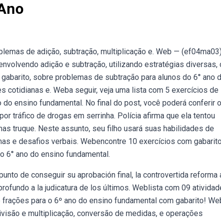
 Ano
blemas de adição, subtração, multiplicação e. Web — (ef04ma03
nvolvendo adição e subtração, utilizando estratégias diversas,
m gabarito, sobre problemas de subtração para alunos do 6° ano 
 cotidianas e. Weba seguir, veja uma lista com 5 exercícios de
do ensino fundamental. No final do post, você poderá conferir 
or tráfico de drogas em serrinha. Polícia afirma que ela tentou
mas truque. Neste assunto, seu filho usará suas habilidades de
emas e desafios verbais. Webencontre 10 exercícios com gabarit
o 6° ano do ensino fundamental.
unto de conseguir su aprobación final, la controvertida reforma 
rofundo a la judicatura de los últimos. Weblista com 09 ativida
 frações para o 6º ano do ensino fundamental com gabarito! We
visão e multiplicação, conversão de medidas, e operações