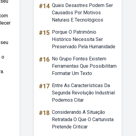
 seu
#14
Quais Desastres Podem Ser
Causados Por Motivos
 com
Naturais E Tecnológicos
lecer
#15
Porque O Patrimônio
Histórico Necessita Ser
 seu
Preservado Pela Humanidade
 o
#16
No Grupo Fontes Existem
Ferramentas Que Possibilitam
a.
Formatar Um Texto
#17
Entre As Características Da
Segunda Revolução Industrial
Podemos Citar
#18
Considerando A Situação
Retratada O Que O Cartunista
Pretende Criticar