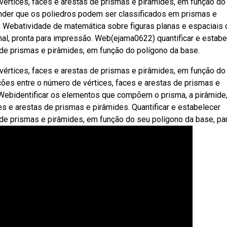
 vértices, faces e arestas de prismas e pirâmides, em função do
ender que os poliedros podem ser classificados em prismas e
e. Webatividade de matemática sobre figuras planas e espaciais
inal, pronta para impressão. Web(ejama0622) quantificar e estabe
 de prismas e pirâmides, em função do polígono da base.
 vértices, faces e arestas de prismas e pirâmides, em função do
ações entre o número de vértices, faces e arestas de prismas e
 Webidentificar os elementos que compõem o prisma, a pirâmide,
faces e arestas de prismas e pirâmides. Quantificar e estabelecer
 de prismas e pirâmides, em função do seu polígono da base, par