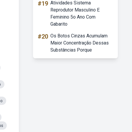
#19
Atividades Sistema
Reprodutor Masculino E
Feminino 5o Ano Com
Gabarito
#20
Os Botos Cinzas Acumulam
Maior Concentração Dessas
Substâncias Porque
o
go
os