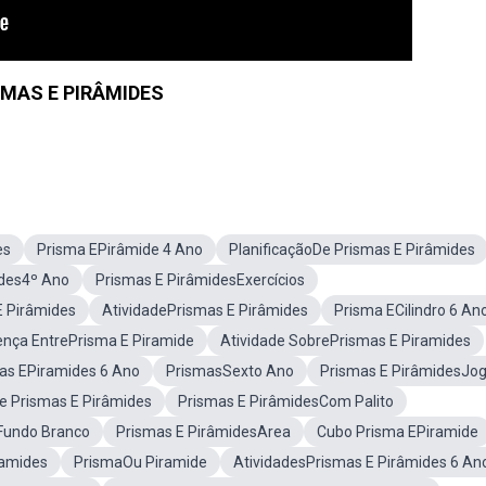
SMAS E PIRÂMIDES
es
Prisma EPirâmide 4 Ano
PlanificaçãoDe Prismas E Pirâmides
ides4º Ano
Prismas E PirâmidesExercícios
E Pirâmides
AtividadePrismas E Pirâmides
Prisma ECilindro 6 An
ença EntrePrisma E Piramide
Atividade SobrePrismas E Piramides
mas EPiramides 6 Ano
PrismasSexto Ano
Prismas E PirâmidesJo
e Prismas E Pirâmides
Prismas E PirâmidesCom Palito
Fundo Branco
Prismas E PirâmidesArea
Cubo Prisma EPiramide
ramides
PrismaOu Piramide
AtividadesPrismas E Pirâmides 6 An