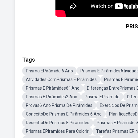
PRI
Tags
Prisma EPirâmide 6 Ano
Prismas E PirâmidesAtividad
Atividades ComPrismas E Pirâmides
Prismas E Pirâm
Prismas E Pirâmides6º Ano
Diferenças EntrePrismas 
Prismas E Pirâmides2 Ano
Prisma EPiramide
Difer
Provas6 Ano Prisma De Pirâmides
Exercicios De Pris
ConceitoDe Prismas E Pirâmides 6 Ano
PlanificaçõesD
DesenhoDe Prismas E Pirâmides
Prismas E Pirâmides
Prismas EPiramides Para Colorir
Tarefas Prismas EPi