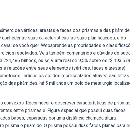
número de vértices, arestas e faces dos prismas e das pirâmide
conhecer as suas características, as suas planificações, e os
o canal se você quer. Webaprende as propriedades e classificaç
ercícios resolvidos. Veja também comentários e dúvidas de outr
r$ 221,486 bilhões, ou seja, alta real de 9,5% sobre os r$ 193,57
e relações entre seus elementos (vértices, faces e arestas)
étricos. Indique os sólidos representados através das letras.
ão das pirâmides, há 5 mil anos um polo de metalurgia localiza
s convexos. Reconhecer e descrever características de prisma
entes entre prismas e. Figura espacial que possui duas faces
nadas bases, separadas por uma distância chamada altura.
re prisma e pirâmide: O prisma possui duas faces planas parale