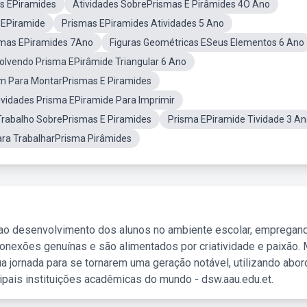
s EPiramides
Atividades SobrePrismas E Pirâmides 4O Ano
EPiramide
Prismas EPiramides Atividades 5 Ano
smas EPiramides 7Ano
Figuras Geométricas ESeus Elementos 6 Ano
volvendo Prisma EPirâmide Triangular 6 Ano
 Para MontarPrismas E Piramides
ividades Prisma EPiramide Para Imprimir
Trabalho SobrePrismas E Piramides
Prisma EPiramide Tividade 3 A
ara TrabalharPrisma Pirâmides
 ao desenvolvimento dos alunos no ambiente escolar, empregan
nexões genuínas e são alimentados por criatividade e paixão. 
a jornada para se tornarem uma geração notável, utilizando abo
ipais instituições acadêmicas do mundo - dsw.aau.edu.et.