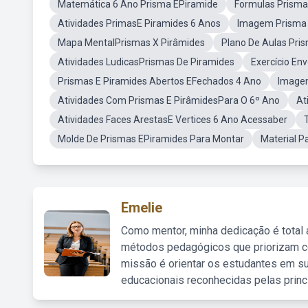
Matemática 6 Ano Prisma EPiramide
Formulas Prisma
Atividades PrimasE Piramides 6 Anos
Imagem Prisma 
Mapa MentalPrismas X Pirâmides
Plano De Aulas Pri
Atividades LudicasPrismas De Piramides
Exercício En
Prismas E Piramides Abertos EFechados 4 Ano
Imagem
Atividades Com Prismas E PirâmidesPara O 6º Ano
At
Atividades Faces ArestasE Vertices 6 Ano Acessaber
Molde De Prismas EPiramides Para Montar
Material P
Emelie
Como mentor, minha dedicação é total
métodos pedagógicos que priorizam co
missão é orientar os estudantes em su
educacionais reconhecidas pelas princ