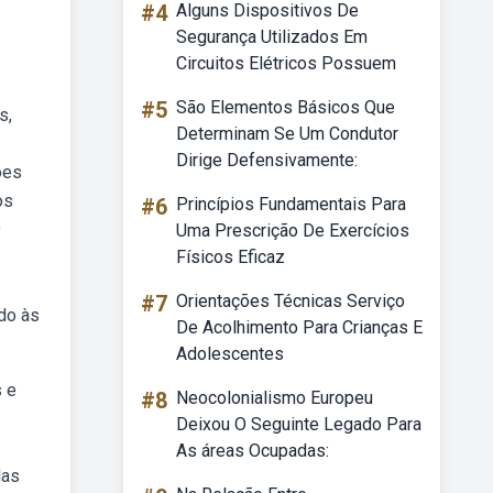
#4
Alguns Dispositivos De
Segurança Utilizados Em
Circuitos Elétricos Possuem
#5
São Elementos Básicos Que
s,
Determinam Se Um Condutor
Dirige Defensivamente:
ões
os
#6
Princípios Fundamentais Para
9
Uma Prescrição De Exercícios
Físicos Eficaz
#7
Orientações Técnicas Serviço
do às
De Acolhimento Para Crianças E
Adolescentes
s e
#8
Neocolonialismo Europeu
Deixou O Seguinte Legado Para
As áreas Ocupadas:
las