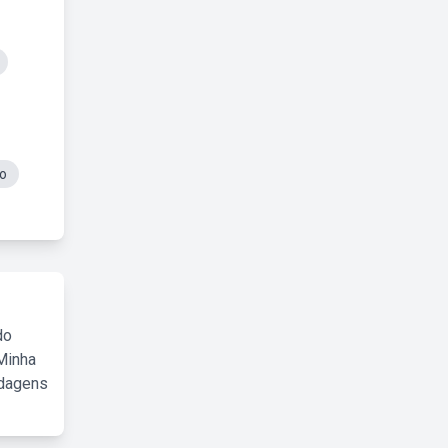
no
do
Minha
rdagens