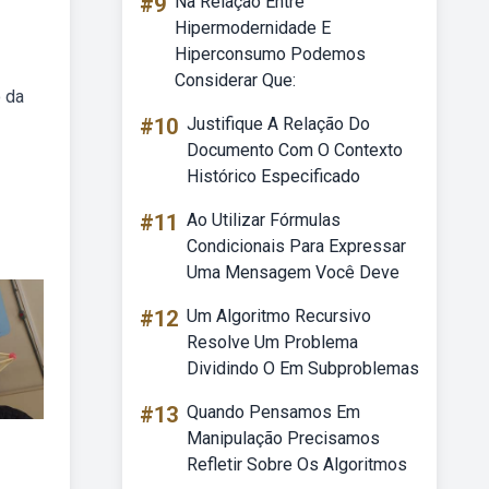
#9
Na Relação Entre
Hipermodernidade E
Hiperconsumo Podemos
Considerar Que:
o da
#10
Justifique A Relação Do
Documento Com O Contexto
Histórico Especificado
#11
Ao Utilizar Fórmulas
Condicionais Para Expressar
Uma Mensagem Você Deve
#12
Um Algoritmo Recursivo
Resolve Um Problema
Dividindo O Em Subproblemas
#13
Quando Pensamos Em
Manipulação Precisamos
Refletir Sobre Os Algoritmos