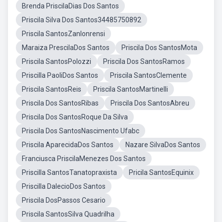
Brenda PriscilaDias Dos Santos
Priscila Silva Dos Santos34485750892
Priscila SantosZanlonrensi
Maraiza PrescilaDos Santos
Priscila Dos SantosMota
Priscila SantosPolozzi
Priscila Dos SantosRamos
Priscilla PaoliDos Santos
Priscila SantosClemente
Priscila SantosReis
Priscila SantosMartinelli
Priscila Dos SantosRibas
Priscila Dos SantosAbreu
Priscila Dos SantosRoque Da Silva
Priscila Dos SantosNascimento Ufabc
Priscila AparecidaDos Santos
Nazare SilvaDos Santos
Franciusca PriscilaMenezes Dos Santos
Priscilla SantosTanatopraxista
Pricila SantosEquinix
Priscilla DalecioDos Santos
Priscila DosPassos Cesario
Priscila SantosSilva Quadrilha