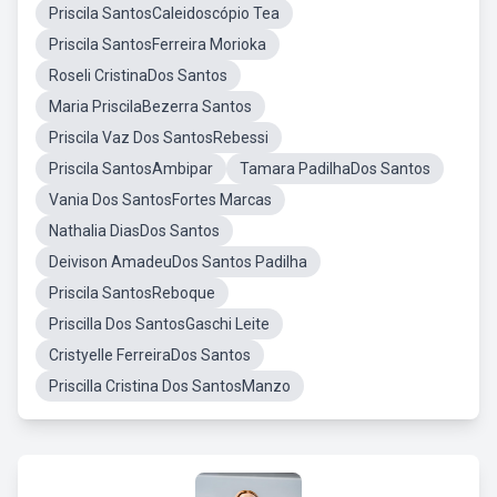
Priscila SantosCaleidoscópio Tea
Priscila SantosFerreira Morioka
Roseli CristinaDos Santos
Maria PriscilaBezerra Santos
Priscila Vaz Dos SantosRebessi
Priscila SantosAmbipar
Tamara PadilhaDos Santos
Vania Dos SantosFortes Marcas
Nathalia DiasDos Santos
Deivison AmadeuDos Santos Padilha
Priscila SantosReboque
Priscilla Dos SantosGaschi Leite
Cristyelle FerreiraDos Santos
Priscilla Cristina Dos SantosManzo