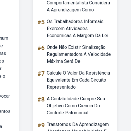
Comportamentalista Considera
A Aprendizagem Como
#5
Os Trabalhadores Informais
Exercem Atividades
Economicas A Margem Da Lei
 num
se
#6
Onde Não Existir Sinalização
nas
Regulamentadora A Velocidade
os
Máxima Será De
r
#7
Calcule O Valor Da Resistência
e o
Equivalente Em Cada Circuito
Representado
vocar
#8
A Contabilidade Cumpre Seu
e
Objetivo Como Ciencia Do
mentos
Controle Patrimonial
#9
Transtornos Da Aprendizagem
a