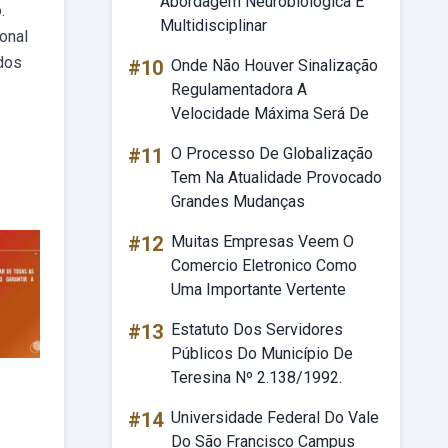
Abordagem Neurobiológica E
.
Multidisciplinar
onal
 dos
#10
Onde Não Houver Sinalização
Regulamentadora A
Velocidade Máxima Será De
#11
O Processo De Globalização
Tem Na Atualidade Provocado
Grandes Mudanças
#12
Muitas Empresas Veem O
Comercio Eletronico Como
Uma Importante Vertente
#13
Estatuto Dos Servidores
Públicos Do Município De
Teresina Nº 2.138/1992.
#14
Universidade Federal Do Vale
Do São Francisco Campus