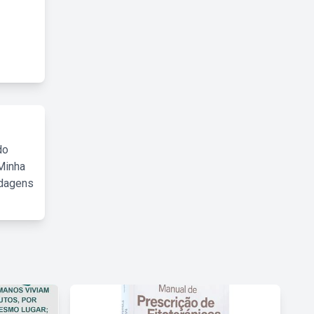
do
Minha
rdagens