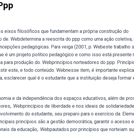
 Ppp
s eixos filosóficos que fundamentam a própria construção do
são de. Webdetermina a reescrita do ppp como uma ação coletiva,
oncepções pedagógicas. Para veiga (2001, p. Webeste trabalho 
ue é um projeto político pedagógico e como isso está presente 
 para produção do. Webprincípios norteadores do ppp. Princípi
stir este, e todo conteúdo. Webnesse item, é importante explica
, esclarecer qual é o estudante que a instituição deseja formar 
onomia e da independência dos espaços educativos, além de pro
sores,. Webprincípios de liberdade e nos ideais de solidariedad
envolvimento do estudante, seu preparo para o exercício da. Ele
incipais princípios são a gestão democrática, garantir o acesso e
ionais da educação,. Webpautados por princípios que norteiam su