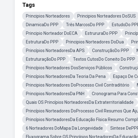
Tags
Principios Norteadores
Principios Norteadores DoSUS
DinamicaDo PPP
Três MarcosDo PPP
EstudoDo PP
Principio Norteador DoECA
EstrururaDo PPP
Princí
EstruturaDo PPP
Principios Norteadores DoDua
Pri
Princípios NorteadoresDa APS
ConstruçãoDo PPP
EstruturaçãoDo PPP
Textos CutosDo Coneito Do PPP
Princípios Norteadores DosServiços Públicos
Construç
Princípios NorteadoresDa Teoria Da Pena
Espaço De C
Principios Norteadores DoProcesso Civil Contraditório
Principios NorteadoresDa PNH
Cronograma Para Const
Quais OS Princípios NorteadoresDa Extraterritorialidade
Princípios Norteadores DoProcesso Civil Resumos Que A
Princípios NorteadoresDa Educação Física Resumo Compl
6 Norteadores DoMapa Da Longevidade
Sintese DePP
Fluxograma Sobre OS Princípios NorteadoresDa Educação 