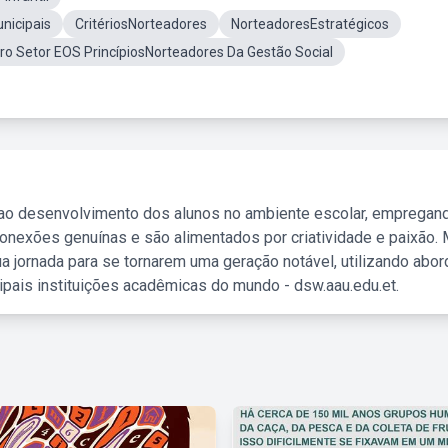
nicipais
CritériosNorteadores
NorteadoresEstratégicos
iro Setor EOS PrincípiosNorteadores Da Gestão Social
 ao desenvolvimento dos alunos no ambiente escolar, empregan
nexões genuínas e são alimentados por criatividade e paixão. 
a jornada para se tornarem uma geração notável, utilizando abo
ipais instituições acadêmicas do mundo - dsw.aau.edu.et.