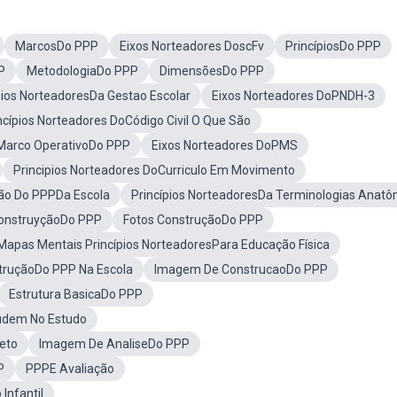
MarcosDo PPP
Eixos Norteadores DoscFv
PrincípiosDo PPP
P
MetodologiaDo PPP
DimensõesDo PPP
pios NorteadoresDa Gestao Escolar
Eixos Norteadores DoPNDH-3
ncípios Norteadores DoCódigo Civil O Que São
Marco OperativoDo PPP
Eixos Norteadores DoPMS
Principios Norteadores DoCurriculo Em Movimento
ão Do PPPDa Escola
Princípios NorteadoresDa Terminologias Anatô
onstruyçãoDo PPP
Fotos ConstruçãoDo PPP
Mapas Mentais Princípios NorteadoresPara Educação Física
ruçãoDo PPP Na Escola
Imagem De ConstrucaoDo PPP
Estrutura BasicaDo PPP
judem No Estudo
eto
Imagem De AnaliseDo PPP
P
PPPE Avaliação
Infantil