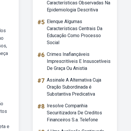
Características Observadas Na
Epidemiologia Descritiva
#5
Elenque Algumas
Características Centrais Da
dos
Educação Como Processo
no
Social
sos,
heça
#6
Crimes Inafiançáveis
Imprescritíveis E Insuscetíveis
De Graça Ou Anistia
#7
Assinale A Alternativa Cuja
Oração Subordinada é
Substantiva Predicativa
ão
#8
Iresolve Companhia
stos
Securitizadora De Creditos
Financeiros S.a. Telefone
eta e