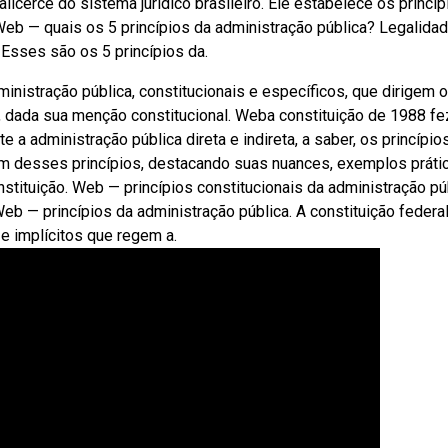
licerce do sistema jurídico brasileiro. Ele estabelece os princíp
Web — quais os 5 princípios da administração pública? Legalidad
 Esses são os 5 princípios da.
ministração pública, constitucionais e específicos, que dirigem o
, dada sua menção constitucional. Weba constituição de 1988 fe
a administração pública direta e indireta, a saber, os princípio
um desses princípios, destacando suas nuances, exemplos práti
stituição. Web — princípios constitucionais da administração pú
eb — princípios da administração pública. A constituição federa
e implícitos que regem a.