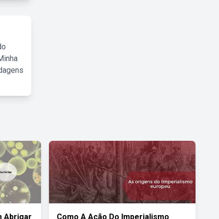
do
Minha
rdagens
 Abrigar
Como A Ação Do Imperialismo