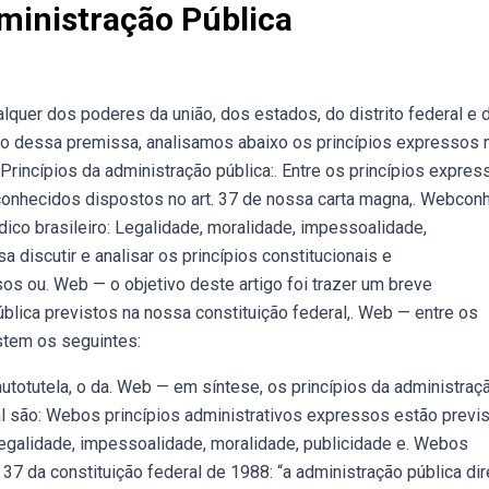
ministração Pública
alquer dos poderes da união, dos estados, do distrito federal e 
do dessa premissa, analisamos abaixo os princípios expressos 
. Princípios da administração pública:. Entre os princípios expres
conhecidos dispostos no art. 37 de nossa carta magna,. Webcon
ídico brasileiro: Legalidade, moralidade, impessoalidade,
a discutir e analisar os princípios constitucionais e
sos ou. Web — o objetivo deste artigo foi trazer um breve
blica previstos na nossa constituição federal,. Web — entre os
istem os seguintes:
autotutela, o da. Web — em síntese, os princípios da administraç
al são: Webos princípios administrativos expressos estão previ
 Legalidade, impessoalidade, moralidade, publicidade e. Webos
37 da constituição federal de 1988: “a administração pública dir