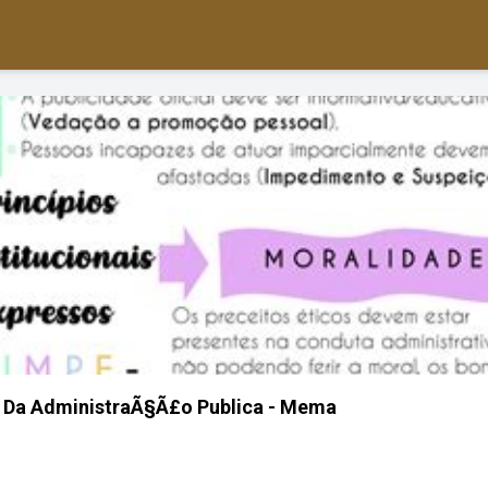
s Da AdministraÃ§Ã£o Publica - Mema