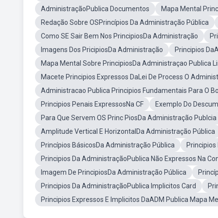
AdministraçãoPublica Documentos
Mapa Mental Prin
Redação Sobre OSPrincípios Da Administração Pública
Como SE Sair Bem Nos PrincipiosDa Administração
Pr
Imagens Dos PricipiosDa Administração
Principios Da
Mapa Mental Sobre PrincipiosDa Administraçao Publica 
Macete Principios Expressos DaLei De Process O Admini
Administracao Publica Principios Fundamentais Para O 
Principios Penais ExpressosNa CF
Exemplo Do Descump
Para Que Servem OS Princ PiosDa Administração Publcia
Amplitude Vertical E HorizontalDa Administração Pública
Princípios BásicosDa Administração Pública
Principios
Principios Da AdministraçãoPublica Não Expressos Na Con
Imagem De PrincipiosDa Administração Pública
Princ
Principios Da AdministraçãoPublica Implicitos Card
Pri
Principios Expressos E Implicitos DaADM Publica Mapa Me