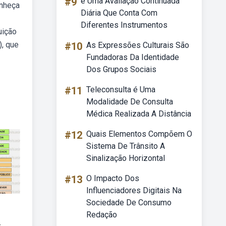
#9
é Uma Avaliação Continuada
onheça
Diária Que Conta Com
Diferentes Instrumentos
uição
), que
#10
As Expressões Culturais São
Fundadoras Da Identidade
Dos Grupos Sociais
#11
Teleconsulta é Uma
Modalidade De Consulta
Médica Realizada A Distância
#12
Quais Elementos Compõem O
Sistema De Trânsito A
Sinalização Horizontal
#13
O Impacto Dos
Influenciadores Digitais Na
Sociedade De Consumo
Redação