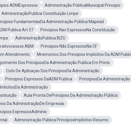
cipios ADMExpressos
Administração PúblicaMunicipal Principio
AdministraçãoPublica Constituição Limpe
incipios FundamentaisDa Administração Pública Mapead
ADM Publica Art 37
Principios Nao ExpressosNa Constituição
Limpe
AdministraçãoPublica BIZU
strativocessos ABM
Principios Não ExpressosNa CF
Bom Atendimento
Mnemonico Dos Principios Implicitos Da ADM Publi
rimento Dos PrincipiosDa Administração Publica Em Prints
Ciclo De Aplicaçao Dos PrincipiosDa Administração
Principios Expressos DaADM Publica
PrincipiosDa Administração
 ImlicitosDa Administração
stituição
Aula Pronta DePrincípios Da Administração Pública
ípios Da AdministraçãoDe Empresas
ncipios ExpressosAdminis
ntal
Administração Pública PrincípiosImplícitos Resumo