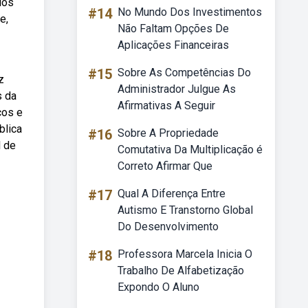
ios
#14
No Mundo Dos Investimentos
e,
Não Faltam Opções De
Aplicações Financeiras
#15
Sobre As Competências Do
z
Administrador Julgue As
s da
Afirmativas A Seguir
cos e
blica
#16
Sobre A Propriedade
l de
Comutativa Da Multiplicação é
Correto Afirmar Que
#17
Qual A Diferença Entre
Autismo E Transtorno Global
Do Desenvolvimento
#18
Professora Marcela Inicia O
Trabalho De Alfabetização
Expondo O Aluno