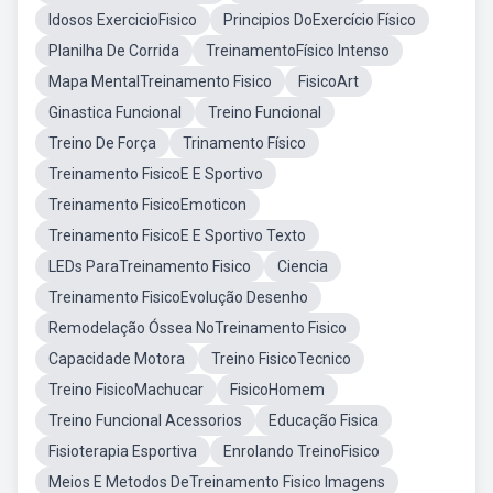
Idosos ExercicioFisico
Principios DoExercício Físico
Planilha De Corrida
TreinamentoFísico Intenso
Mapa MentalTreinamento Fisico
FisicoArt
Ginastica Funcional
Treino Funcional
Treino De Força
Trinamento Físico
Treinamento FisicoE E Sportivo
Treinamento FisicoEmoticon
Treinamento FisicoE E Sportivo Texto
LEDs ParaTreinamento Fisico
Ciencia
Treinamento FisicoEvolução Desenho
Remodelação Óssea NoTreinamento Fisico
Capacidade Motora
Treino FisicoTecnico
Treino FisicoMachucar
FisicoHomem
Treino Funcional Acessorios
Educação Fisica
Fisioterapia Esportiva
Enrolando TreinoFisico
Meios E Metodos DeTreinamento Fisico Imagens