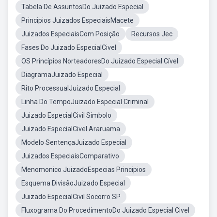
Tabela De AssuntosDo Juizado Especial
Principios Juizados EspeciaisMacete
Juizados EspeciaisCom Posição
Recursos Jec
Fases Do Juizado EspecialCivel
OS Princípios NorteadoresDo Juizado Especial Cível
DiagramaJuizado Especial
Rito ProcessualJuizado Especial
Linha Do TempoJuizado Especial Criminal
Juizado EspecialCivil Simbolo
Juizado EspecialCivel Araruama
Modelo SentençaJuizado Especial
Juizados EspeciaisComparativo
Menomonico JuizadoEspecias Principios
Esquema DivisãoJuizado Especial
Juizado EspecialCivil Socorro SP
Fluxograma Do ProcedimentoDo Juizado Especial Civel