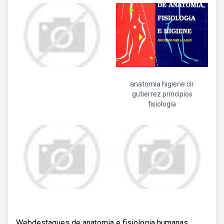
anatomia higiene cir
gutierrez principios
fisiologia
Webdestaques de anatomia e fisiologia humanas.