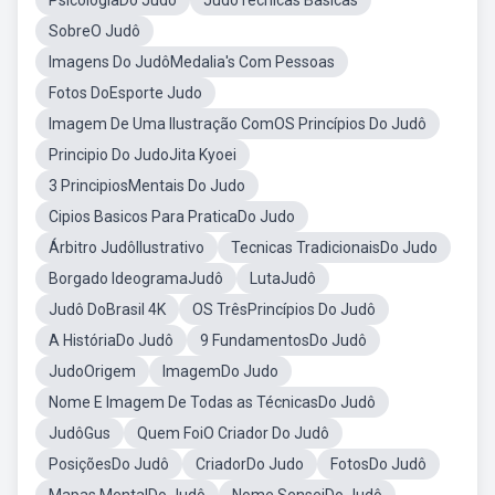
PsicologiaDo Judô
JudoTecnicas Basicas
SobreO Judô
Imagens Do JudôMedalia's Com Pessoas
Fotos DoEsporte Judo
Imagem De Uma Ilustração ComOS Princípios Do Judô
Principio Do JudoJita Kyoei
3 PrincipiosMentais Do Judo
Cipios Basicos Para PraticaDo Judo
Árbitro JudôIlustrativo
Tecnicas TradicionaisDo Judo
Borgado IdeogramaJudô
LutaJudô
Judô DoBrasil 4K
OS TrêsPrincípios Do Judô
A HistóriaDo Judô
9 FundamentosDo Judô
JudoOrigem
ImagemDo Judo
Nome E Imagem De Todas as TécnicasDo Judô
JudôGus
Quem FoiO Criador Do Judô
PosiçõesDo Judô
CriadorDo Judo
FotosDo Judô