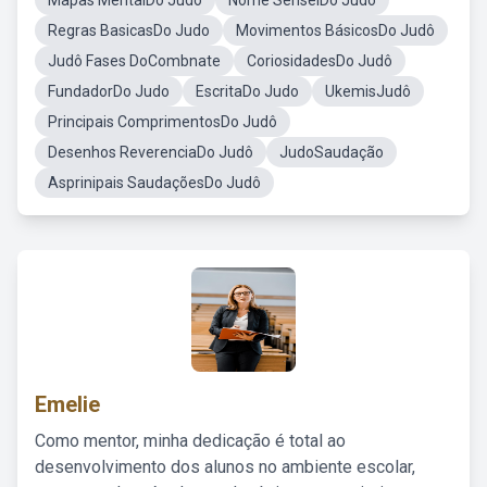
Mapas MentalDo Judô
Nome SenseiDo Judô
Regras BasicasDo Judo
Movimentos BásicosDo Judô
Judô Fases DoCombnate
CoriosidadesDo Judô
FundadorDo Judo
EscritaDo Judo
UkemisJudô
Principais ComprimentosDo Judô
Desenhos ReverenciaDo Judô
JudoSaudação
Asprinipais SaudaçõesDo Judô
Emelie
Como mentor, minha dedicação é total ao
desenvolvimento dos alunos no ambiente escolar,