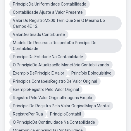
PrincípioDa Uniformidade Contabilidade
Contabilidade Ajuste a Valor Presente
Valor Do RegistroM200 Tem Que Ser O Mesmo Do
Campo 4E 12
ValorDestinado Contribuinte
Modelo De Recurso a RespeitoDo Princípio De
Contabilidade
PrincípioDa Entidade Na Contabilidade
O PrincípioDa Atualização Monetária Contabilizando
Exemplo DePrincipio E Valor
Princípio DoInquisitivo
Princípios ContábeisRegistro De Valor Original
ExemploRegistro Pelo Valor Original
Registro Pelo Valor OriginalImagens Exeplo
Princípio Do Registro Pelo Valor OriginalMapa Mental
RegistroPor Rua
PrincipioContabil
O PrincípioDa Continuidade Na Contabilidade
Mnemônica PrincípioDa Contabilidade