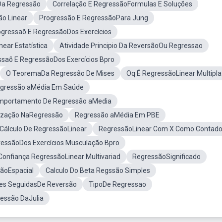
Da Regressão
Correlação E RegressãoFormulas E Soluções
o Linear
Progressão E RegressãoPara Jung
ogressaõ E RegressãoDos Exercícios
ear Estatística
Atividade Principio Da ReversãoOu Regressao
ssaõ E RegressãoDos Exercícios Bpro
O TeoremaDa Regressão De Mises
Oq É RegressãoLinear Multipla
gressão aMédia Em Saúde
mportamento De Regressão aMedia
ização NaRegressão
Regressão aMédia Em PBE
Cálculo De RegressãoLinear
RegressãoLinear Com X Como Contado
ressãoDos Exercícios Musculação Bpro
 Confiança RegressãoLinear Multivariad
RegressãoSignificado
sãoEspacial
Calculo Do Beta Regssão Simples
es SeguidasDe Reversão
TipoDe Regressao
essão DaJulia