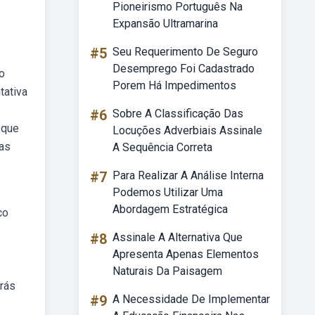
Pioneirismo Português Na
Expansão Ultramarina
#5
Seu Requerimento De Seguro
Desemprego Foi Cadastrado
o
Porem Há Impedimentos
tativa
#6
Sobre A Classificação Das
 que
Locuções Adverbiais Assinale
das
A Sequência Correta
#7
Para Realizar A Análise Interna
Podemos Utilizar Uma
Abordagem Estratégica
co
#8
Assinale A Alternativa Que
Apresenta Apenas Elementos
Naturais Da Paisagem
trás
#9
A Necessidade De Implementar