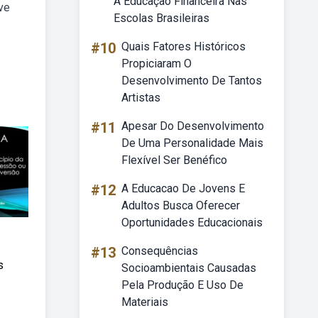
A Educação Financeira Nas
ve
Escolas Brasileiras
#10
Quais Fatores Históricos
Propiciaram O
Desenvolvimento De Tantos
Artistas
#11
Apesar Do Desenvolvimento
De Uma Personalidade Mais
Flexível Ser Benéfico
#12
A Educacao De Jovens E
Adultos Busca Oferecer
Oportunidades Educacionais
#13
Consequências
s
Socioambientais Causadas
Pela Produção E Uso De
Materiais