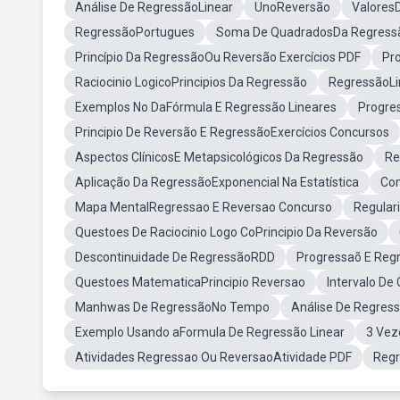
Análise De RegressãoLinear
UnoReversão
Valores
RegressãoPortugues
Soma De QuadradosDa Regressã
Princípio Da RegressãoOu Reversão Exercícios PDF
Pr
Raciocinio LogicoPrincipios Da Regressão
RegressãoLin
Exemplos No DaFórmula E Regressão Lineares
Progre
Principio De Reversão E RegressãoExercícios Concursos
Aspectos ClínicosE Metapsicológicos Da Regressão
Re
Aplicação Da RegressãoExponencial Na Estatística
Co
Mapa MentalRegressao E Reversao Concurso
Regular
Questoes De Raciocinio Logo CoPrincipio Da Reversão
Descontinuidade De RegressãoRDD
Progressaõ E Reg
Questoes MatematicaPrincipio Reversao
Intervalo De
Manhwas De RegressãoNo Tempo
Análise De Regres
Exemplo Usando aFormula De Regressão Linear
3 Vez
Atividades Regressao Ou ReversaoAtividade PDF
Regr