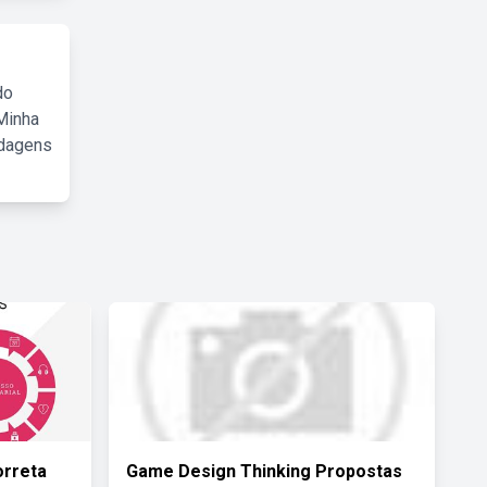
do
Minha
rdagens
orreta
Game Design Thinking Propostas