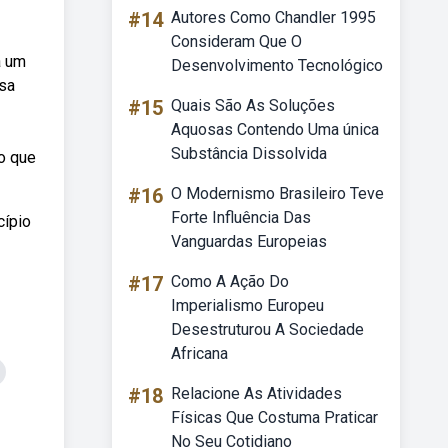
#14
Autores Como Chandler 1995
Consideram Que O
a um
Desenvolvimento Tecnológico
sa
#15
Quais São As Soluções
Aquosas Contendo Uma única
Substância Dissolvida
o que
#16
O Modernismo Brasileiro Teve
Forte Influência Das
cípio
Vanguardas Europeias
#17
Como A Ação Do
Imperialismo Europeu
Desestruturou A Sociedade
Africana
#18
Relacione As Atividades
Físicas Que Costuma Praticar
No Seu Cotidiano