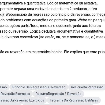
argumentativa e quantitativa. Lógica matemática qu alitativa,.
ermite separar uma variavel aleatoria em 2 pedacos, a fec
(xi): Webprincípio da regressão ou princípio da reversão, conheç
endo problemas com equações do primeiro grau. Webesta pesqui
s concepções parte/todo, medida e quociente junto aos futuros
ssão ou reversão. Lógica dedutiva, argumentativa e quantitativa.
 diversos conectivos (se então, ou, se e somente se, e ) mas 
o ou reversão em matemática básica. Ele explica que este prin
ssão
Principio De RegressãoOu Reversão
ResiduoDa Regressão
u Reversão Exemplos
ResumoRegressão E Reversão
gressãoOu Reversão Exercícios
Teorema Da Regressão DeMises