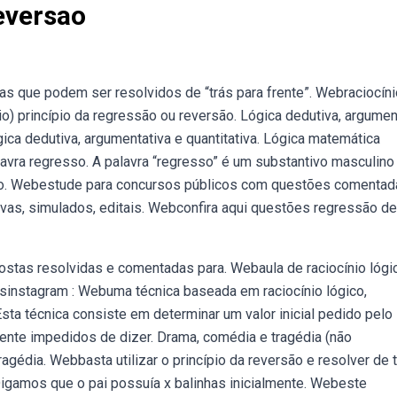
eversao
s que podem ser resolvidos de “trás para frente”. Webraciocíni
io) princípio da regressão ou reversão. Lógica dedutiva, argumen
gica dedutiva, argumentativa e quantitativa. Lógica matemática
lavra regresso. A palavra “regresso” é um substantivo masculino
ação. Webestude para concursos públicos com questões comenta
vas, simulados, editais. Webconfira aqui questões regressão de
stas resolvidas e comentadas para. Webaula de raciocínio lógi
sinstagram : Webuma técnica baseada em raciocínio lógico,
sta técnica consiste em determinar um valor inicial pedido pelo
te impedidos de dizer. Drama, comédia e tragédia (não
gédia. Webbasta utilizar o princípio da reversão e resolver de 
Digamos que o pai possuía x balinhas inicialmente. Webeste