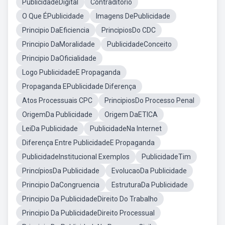
PublicidadeDigital
Contraditorio
O Que ÉPublicidade
Imagens DePublicidade
Principio DaEficiencia
PrincipiosDo CDC
Principio DaMoralidade
PublicidadeConceito
Principio DaOficialidade
Logo PublicidadeE Propaganda
Propaganda EPublicidade Diferença
Atos Processuais CPC
PrincipiosDo Processo Penal
OrigemDa Publicidade
Origem DaETICA
LeiDa Publicidade
PublicidadeNa Internet
Diferença Entre PublicidadeE Propaganda
PublicidadeInstitucional Exemplos
PublicidadeTim
PrincípiosDa Publicidade
EvolucaoDa Publicidade
Principio DaCongruencia
EstruturaDa Publicidade
Principio Da PublicidadeDireito Do Trabalho
Principio Da PublicidadeDireito Processual