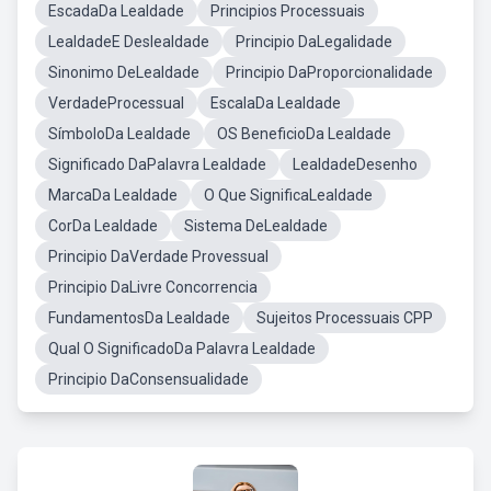
EscadaDa Lealdade
Principios Processuais
LealdadeE Deslealdade
Principio DaLegalidade
Sinonimo DeLealdade
Principio DaProporcionalidade
VerdadeProcessual
EscalaDa Lealdade
SímboloDa Lealdade
OS BeneficioDa Lealdade
Significado DaPalavra Lealdade
LealdadeDesenho
MarcaDa Lealdade
O Que SignificaLealdade
CorDa Lealdade
Sistema DeLealdade
Principio DaVerdade Provessual
Principio DaLivre Concorrencia
FundamentosDa Lealdade
Sujeitos Processuais CPP
Qual O SignificadoDa Palavra Lealdade
Principio DaConsensualidade