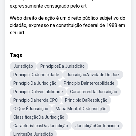
expressamente consagrado pelo art.
Webo direito de ação é um direito público subjetivo do
cidadão, expresso na constituição federal de 1988 em
seu art.
Tags
Jurisdição
PrincipiosDa Jurisdição
Principio DaJuridicidade
JurisdiçãoAtividade Do Juiz
Princípio Da Jurisdição
Principio DaIntercabilidade
Principio DaInviolabilidade
CaracteresDa Jurisdição
Principio DaInercia CPC
Principio DaResolução
O Que ÉJurisdição
Mapa Mental DeJurisdição
ClassificaçãoDa Jurisdição
CaracterísticasDa Jurisdição
JurisdiçãoContenciosa
LimitesDa Jurisdição