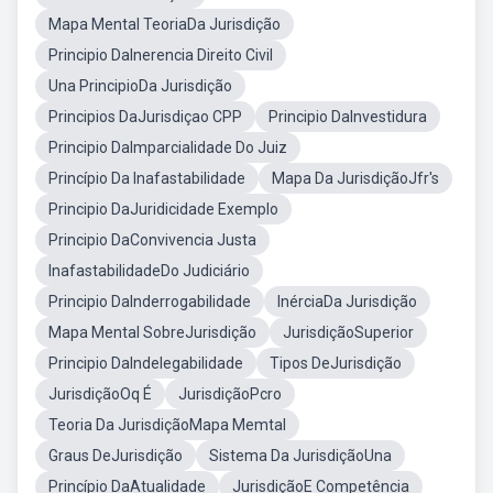
Mapa Mental TeoriaDa Jurisdição
Principio DaInerencia Direito Civil
Una PrincipioDa Jurisdição
Principios DaJurisdiçao CPP
Principio DaInvestidura
Principio DaImparcialidade Do Juiz
Princípio Da Inafastabilidade
Mapa Da JurisdiçãoJfr's
Principio DaJuridicidade Exemplo
Principio DaConvivencia Justa
InafastabilidadeDo Judiciário
Principio DaInderrogabilidade
InérciaDa Jurisdição
Mapa Mental SobreJurisdição
JurisdiçãoSuperior
Principio DaIndelegabilidade
Tipos DeJurisdição
JurisdiçãoOq É
JurisdiçãoPcro
Teoria Da JurisdiçãoMapa Memtal
Graus DeJurisdição
Sistema Da JurisdiçãoUna
Princípio DaAtualidade
JurisdiçãoE Competência