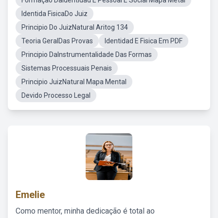
Formação DaIdentidad E Pessoal E Social Mapa Metal
Identida FisicaDo Juiz
Principio Do JuizNatural Aritog 134
Teoria GeralDas Provas
Identidad E Fisica Em PDF
Principio DaInstrumentalidade Das Formas
Sistemas Processuais Penais
Principio JuizNatural Mapa Mental
Devido Processo Legal
Emelie
Como mentor, minha dedicação é total ao