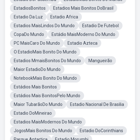
EstadiosBonitos
Estadios Mais Bonitos DoBrasil
Estadio Da Luz
Estadio Africa
Estadios MaisLindos Do Mundo
Estadio De Futebol
CopaDo Mundo
Estádio MaisModerno Do Mundo
PC MaisCaro Do Mundo
Estadio Azteca
O EstadioMais Bonito Do Mundo
Estadios MmaisBonitos Do Mundo
Mangueirão
Maior EstadioDo Mundo
NotebookMais Bonito Do Mundo
Estádios Mais Bonitos
Estádios Mais BonitosPelo Mundo
Maior TubarãoDo Mundo
Estadio Nacional De Brasilia
Estadio DoMineirao
Estadios MaisModernos Do Mundo
JogosMais Bonitos Do Mundo
Estadio DoCorinthians
Parque Antartica
Estadio Morumbi