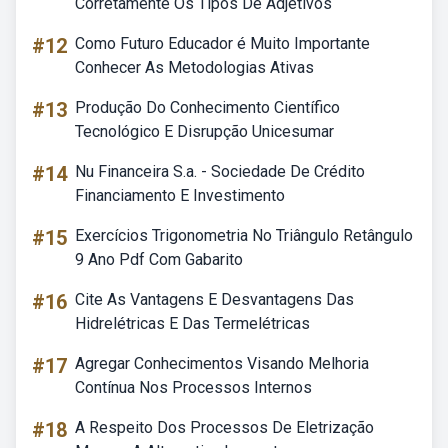
Corretamente Os Tipos De Adjetivos
#12
Como Futuro Educador é Muito Importante
Conhecer As Metodologias Ativas
#13
Produção Do Conhecimento Científico
Tecnológico E Disrupção Unicesumar
#14
Nu Financeira S.a. - Sociedade De Crédito
Financiamento E Investimento
#15
Exercícios Trigonometria No Triângulo Retângulo
9 Ano Pdf Com Gabarito
#16
Cite As Vantagens E Desvantagens Das
Hidrelétricas E Das Termelétricas
#17
Agregar Conhecimentos Visando Melhoria
Contínua Nos Processos Internos
#18
A Respeito Dos Processos De Eletrização