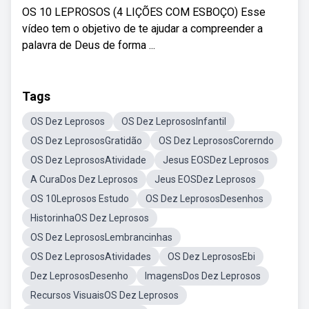
OS 10 LEPROSOS (4 LIÇÕES COM ESBOÇO) Esse
vídeo tem o objetivo de te ajudar a compreender a
palavra de Deus de forma ...
Tags
OS Dez Leprosos
OS Dez LeprososInfantil
OS Dez LeprososGratidão
OS Dez LeprososCorerndo
OS Dez LeprososAtividade
Jesus EOSDez Leprosos
A CuraDos Dez Leprosos
Jeus EOSDez Leprosos
OS 10Leprosos Estudo
OS Dez LeprososDesenhos
HistorinhaOS Dez Leprosos
OS Dez LeprososLembrancinhas
OS Dez LeprososAtividades
OS Dez LeprososEbi
Dez LeprososDesenho
ImagensDos Dez Leprosos
Recursos VisuaisOS Dez Leprosos