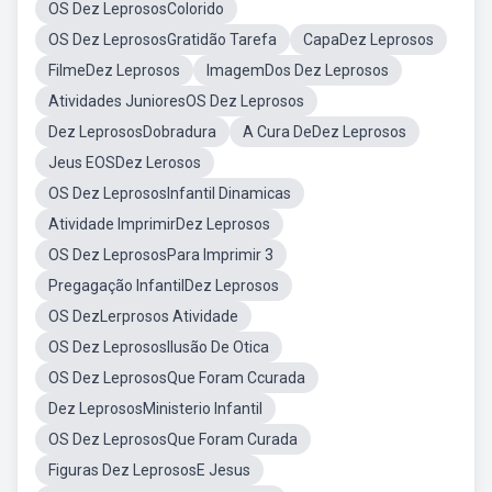
OS Dez LeprososColorido
OS Dez LeprososGratidão Tarefa
CapaDez Leprosos
FilmeDez Leprosos
ImagemDos Dez Leprosos
Atividades JunioresOS Dez Leprosos
Dez LeprososDobradura
A Cura DeDez Leprosos
Jeus EOSDez Lerosos
OS Dez LeprososInfantil Dinamicas
Atividade ImprimirDez Leprosos
OS Dez LeprososPara Imprimir 3
Pregagação InfantilDez Leprosos
OS DezLerprosos Atividade
OS Dez LeprososIlusão De Otica
OS Dez LeprososQue Foram Ccurada
Dez LeprososMinisterio Infantil
OS Dez LeprososQue Foram Curada
Figuras Dez LeprososE Jesus