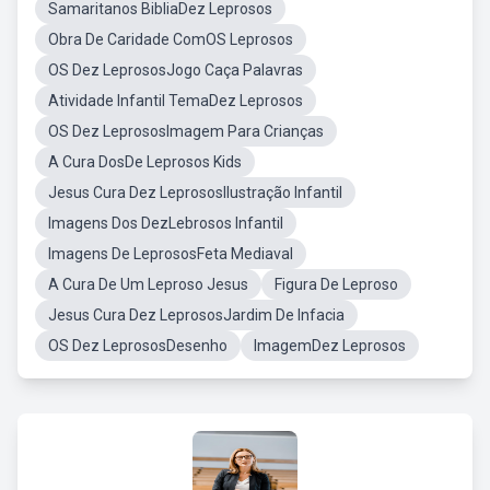
Samaritanos BibliaDez Leprosos
Obra De Caridade ComOS Leprosos
OS Dez LeprososJogo Caça Palavras
Atividade Infantil TemaDez Leprosos
OS Dez LeprososImagem Para Crianças
A Cura DosDe Leprosos Kids
Jesus Cura Dez LeprososIlustração Infantil
Imagens Dos DezLebrosos Infantil
Imagens De LeprososFeta Mediaval
A Cura De Um Leproso Jesus
Figura De Leproso
Jesus Cura Dez LeprososJardim De Infacia
OS Dez LeprososDesenho
ImagemDez Leprosos