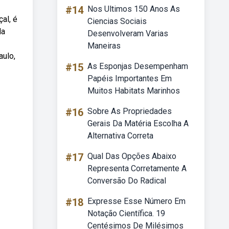
#14
Nos Ultimos 150 Anos As
al, é
Ciencias Sociais
da
Desenvolveram Varias
Maneiras
aulo,
#15
As Esponjas Desempenham
Papéis Importantes Em
Muitos Habitats Marinhos
#16
Sobre As Propriedades
Gerais Da Matéria Escolha A
Alternativa Correta
#17
Qual Das Opções Abaixo
Representa Corretamente A
Conversão Do Radical
#18
Expresse Esse Número Em
Notação Científica. 19
Centésimos De Milésimos