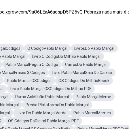
ui goo.xgrow.com/9aO6LEaA6aospD5PZ5vQ Pobreza nada mais é qu
rçalCodigos
O CodigoPablo Marçal
LivrosDo Pablo Marçal
 Pablo Marçal
Livro O CódigoDo Milhão Pablo Marçal
Pablo MarçalPegou O Código
CarrosDo Pablo Marçal
o MarçalFrases 3 Codigos
Livro Pablo MarçalSaia Do Caixão
Pablo Marcal OSCodigos
OS Códigos Do MilhãoEbook
al
Livro Pablo Marçal OSCodigos Do Milhao PDF
arçal
Rumo AoMilhão Pablo Marcal
Pablo MarçalMeme
blo Marçal
Predio PlataformaDo Pablo Marçal
Marçal
Livro Do Pablo MarçalVerde
Pablo MarçalMemes
G
OS Códigos DoDigital Pablo Marçal PDF