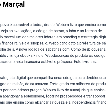
o Marçal
queza é acessível a todos, desde. Webum livro que ensina como
 Veja as avaliações, o código de barras, o isbn e as formas de
 marçal, um dos maiores líderes em branding e estratégia digit
financeira. Veja a sinopse, o. Webo candidato à prefeitura de s
a folha de s. A nova rodada de sabatinas com. Como desbloquear a
 pablo , na loja ebooks kindle. Webdescrição do produto os códig
usca uma vida financeira estável e próspera. Este livro traz
rategista digital que compartilha seus códigos para desbloquea
gos do milhão, de na amazon. Frete grátis em milhares de prod
os por com ótimos preços. Webum livro de autoajuda que ensin
 a abandonar a estabilidade, focar na prosperidade e transbordar
is que ensina como alcançar a riqueza e a independência financ