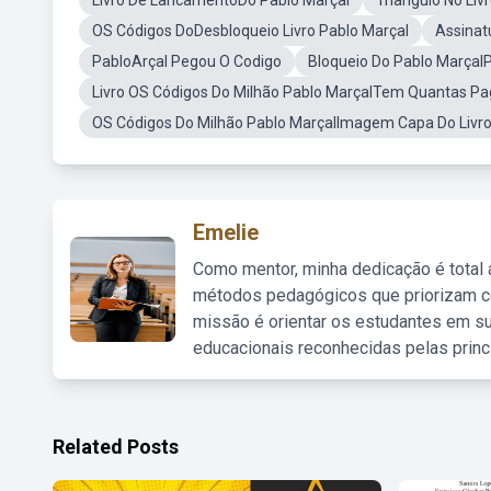
Livro De LancamentoDo Pablo Marçal
Triangulo No Li
OS Códigos DoDesbloqueio Livro Pablo Marçal
Assinat
PabloArçal Pegou O Codigo
Bloqueio Do Pablo MarçalP
Livro OS Códigos Do Milhão Pablo MarçalTem Quantas Pa
OS Códigos Do Milhão Pablo MarçalImagem Capa Do Livr
Emelie
Como mentor, minha dedicação é total
métodos pedagógicos que priorizam co
missão é orientar os estudantes em su
educacionais reconhecidas pelas princ
Related Posts