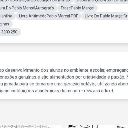
vroDo Pablo Maçal OS Codigos Do Milhão
Pablo MarçalLivros PDF Grát
ura Do Pablo MarçalAutografo
FrasePablo Marçal
lanilha
Livro AntimedoPablo Marçal PDF
Livro Do Pablo MarçalC
ginas
o 300X250
 ao desenvolvimento dos alunos no ambiente escolar, empregan
nexões genuínas e são alimentados por criatividade e paixão. 
a jornada para se tornarem uma geração notável, utilizando abo
ipais instituições acadêmicas do mundo - dsw.aau.edu.et.