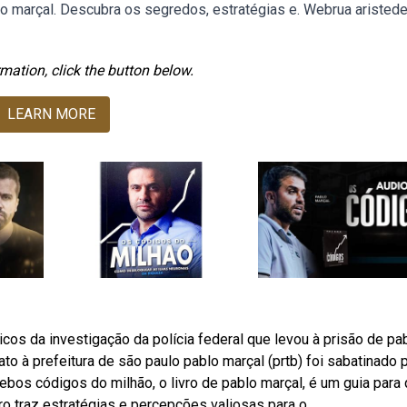
lo marçal. Descubra os segredos, estratégias e. Webrua aristed
mation, click the button below.
LEARN MORE
os da investigação da polícia federal que levou à prisão de pa
to à prefeitura de são paulo pablo marçal (prtb) foi sabatinado 
Webos códigos do milhão, o livro de pablo marçal, é um guia par
ro traz estratégias e percepções valiosas para o.