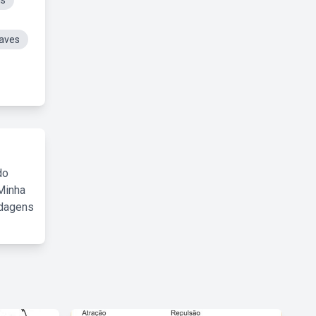
is
raves
do
Minha
rdagens