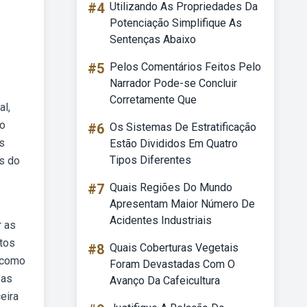
#4
Utilizando As Propriedades Da
Potenciação Simplifique As
Sentenças Abaixo
#5
Pelos Comentários Feitos Pelo
Narrador Pode-se Concluir
Corretamente Que
al,
ão
#6
Os Sistemas De Estratificação
s
Estão Divididos Em Quatro
Tipos Diferentes
os do
#7
Quais Regiões Do Mundo
Apresentam Maior Número De
Acidentes Industriais
r as
utos
#8
Quais Coberturas Vegetais
a como
Foram Devastadas Com O
 as
Avanço Da Cafeicultura
eira