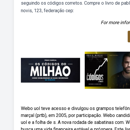
seguindo os códigos corretos. Compre o livro de pab
novis, 123, federação cep:
For more infor
Webo uol teve acesso e divulgou os grampos telefônic
marçal (prtb), em 2005, por participação. Webo candida
uol e a folha de s. A nova rodada de sabatinas com. 
busca uma vida financeira estável e próspera. Este liv