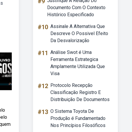
#9
Justifique A Relação Do
es
Documento Com O Contexto
Histórico Especificado
#10
Assinale A Alternativa Que
Descreve O Possivel Efeito
Da Desvalorização
#11
Análise Swot é Uma
Ferramenta Estrategica
Amplamente Utilizada Que
Visa
#12
Protocolo Recepção
Classificação Registro E
Distribuição De Documentos
blo
#13
O Sistema Toyota De
pelo
Produção é Fundamentado
a quem
Nos Princípios Filosóficos