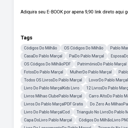
Adiquira seu E-BOOK por apena 9,90 link direto aq
Tags
Códigos Do Milhão
OS Códigos Do Milhão
Pablo Ma
CasaDo Pablo Marçal
PaiDo Pablo Marçal
EsposaDo
OS Códigos Do MilhãoPDF
PatrimônioDo Pablo Marçal
FotosDo Pablo Marçal
MulherDo Pablo Marçal
Pabl
Todos OS LivrosDo Pablo Marçal
LovorDo Pablo Marçal
Livro Do Pablo MarçalKids Livro
12 LivrosDo Pablo Març
Livros Milhao ClubePablo Marçal
Carro AltoDo Pablo M
Livros Do Pablo MarçalPDF Gratis
Do Zero Ao MilhaoPa
Livro Do Pablo MarçalCod
Triangulo No LivroDo Pablo 
Capa DoLivro Pablo Marçal
Códigos Do MilhãoLivro PN