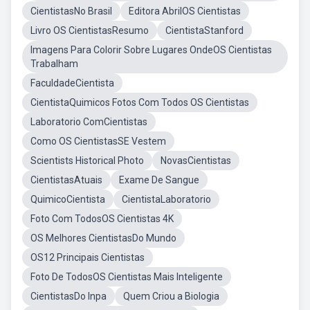
CientistasNo Brasil
Editora AbrilOS Cientistas
Livro OS CientistasResumo
CientistaStanford
Imagens Para Colorir Sobre Lugares OndeOS Cientistas
Trabalham
FaculdadeCientista
CientistaQuimicos Fotos Com Todos OS Cientistas
Laboratorio ComCientistas
Como OS CientistasSE Vestem
Scientists Historical Photo
NovasCientistas
CientistasAtuais
Exame De Sangue
QuimicoCientista
CientistaLaboratorio
Foto Com TodosOS Cientistas 4K
OS Melhores CientistasDo Mundo
OS12 Principais Cientistas
Foto De TodosOS Cientistas Mais Inteligente
CientistasDo Inpa
Quem Criou a Biologia