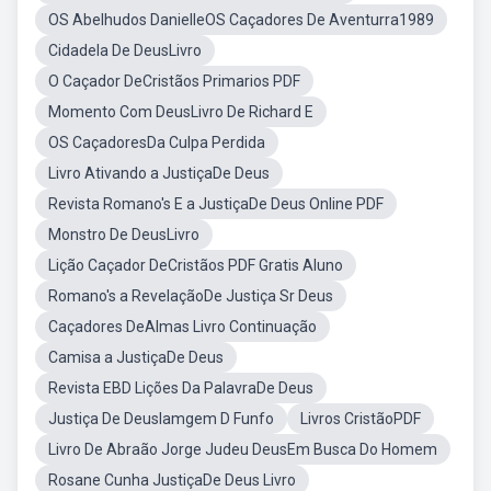
OS Abelhudos DanielleOS Caçadores De Aventurra1989
Cidadela De DeusLivro
O Caçador DeCristãos Primarios PDF
Momento Com DeusLivro De Richard E
OS CaçadoresDa Culpa Perdida
Livro Ativando a JustiçaDe Deus
Revista Romano's E a JustiçaDe Deus Online PDF
Monstro De DeusLivro
Lição Caçador DeCristãos PDF Gratis Aluno
Romano's a RevelaçãoDe Justiça Sr Deus
Caçadores DeAlmas Livro Continuação
Camisa a JustiçaDe Deus
Revista EBD Lições Da PalavraDe Deus
Justiça De DeusIamgem D Funfo
Livros CristãoPDF
Livro De Abraão Jorge Judeu DeusEm Busca Do Homem
Rosane Cunha JustiçaDe Deus Livro