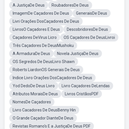
A JustiçaDe Deus
RoubadoresDe Deus
ImagemDe Caçadores De Deus
GeneraisDe Deus
Livri Orações DosCaçadores De Deus
LivrosO Caçadores E Deus
DescobridoresDe Deus
Caçadores DeVirus Licro
OS Caçadores De DeusLivroi
Três Caçadores De DeusMushoku
A ArmaduraDe Deus
Novela JustiçaDe Deus
OS Segredos De DeusLivro Shawn
Roberts LiardonOS Generais De Deus
Indice Livro Orações DosCaçadores De Deus
Yod DedoDe Deus Livro
Livro Caçadores DeLendas
Atributos MoraisDe Deus
Livros CristãosPDF
NomesDe Caçadores
Livro Cacadores De DeusBenny Hin
O Grande Caçador DianteDe Deus
Revistas Romano's E a JustiçaDe Deus PDF