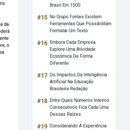
uns
Brasil Em 1500
#15
No Grupo Fontes Existem
Ferramentas Que Possibilitam
va da
Formatar Um Texto
oderá
mente
#16
Embora Cada Empresa
re, o
Explore Uma Atividade
sa
Econômica De Forma
Diferente
#17
Os Impactos Da Inteligência
Artificial Na Educação
Brasileira Redação
#18
Entre Quais Números Inteiros
Consecutivos Fica Cada Uma
Dessas Raízes
#19
Considerando A Experiência