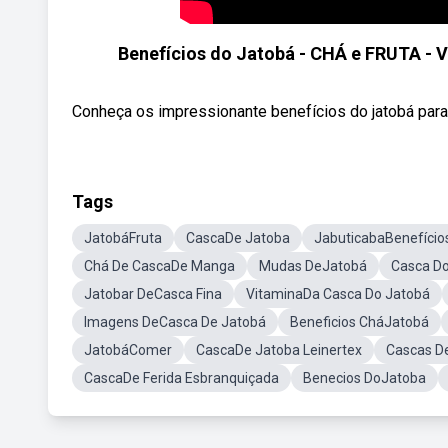
Benefícios do Jatobá - CHÁ e FRUTA - 
Conheça os impressionante benefícios do jatobá para
Tags
JatobáFruta
CascaDe Jatoba
JabuticabaBenefício
Chá De CascaDe Manga
Mudas DeJatobá
Casca D
Jatobar DeCasca Fina
VitaminaDa Casca Do Jatobá
Imagens DeCasca De Jatobá
Beneficios CháJatobá
JatobáComer
CascaDe Jatoba Leinertex
Cascas D
CascaDe Ferida Esbranquiçada
Benecios DoJatoba