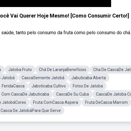
Você Vai Querer Hoje Mesmo! [Como Consumir Certo!]
 saúde, tanto pelo consumo da fruta como pelo consumo do chá.
s
Jatoba Fruto
Chá De LaranjaBenefícios
Cha De CascaDe Ja
o Jatobá
CascaSemente Jatobá
Jabuticaba Aberta
FeridaCasca
Jaboticaba Cultivo
Fotos De Jatoba
Com CascaDe Jabuticaba
CascaDe Su Cuba
CascaDe Jatoba C
e JatobáCores
Fruta ComCasca Aspera
Fruta DeCasca Marrom
Casca De JatobáPara Que Serve