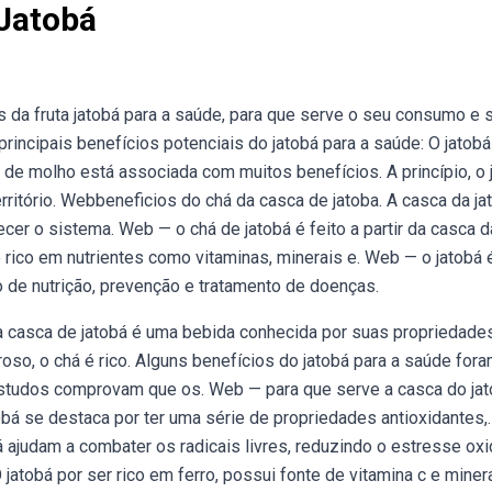
 Jatobá
s da fruta jatobá para a saúde, para que serve o seu consumo e 
rincipais benefícios potenciais do jatobá para a saúde: O jatobá
 de molho está associada com muitos benefícios. A princípio, o 
ritório. Webbeneficios do chá da casca de jatoba. A casca da ja
cer o sistema. Web — o chá de jatobá é feito a partir da casca d
 é rico em nutrientes como vitaminas, minerais e. Web — o jatobá
 de nutrição, prevenção e tratamento de doenças.
a casca de jatobá é uma bebida conhecida por suas propriedade
oso, o chá é rico. Alguns benefícios do jatobá para a saúde for
estudos comprovam que os. Web — para que serve a casca do ja
obá se destaca por ter uma série de propriedades antioxidantes,
ajudam a combater os radicais livres, reduzindo o estresse oxi
jatobá por ser rico em ferro, possui fonte de vitamina c e miner