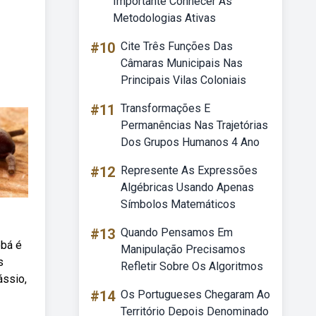
Importante Conhecer As
Metodologias Ativas
#10
Cite Três Funções Das
Câmaras Municipais Nas
Principais Vilas Coloniais
#11
Transformações E
Permanências Nas Trajetórias
Dos Grupos Humanos 4 Ano
#12
Represente As Expressões
Algébricas Usando Apenas
Símbolos Matemáticos
#13
Quando Pensamos Em
obá é
Manipulação Precisamos
s
Refletir Sobre Os Algoritmos
ássio,
#14
Os Portugueses Chegaram Ao
Território Depois Denominado