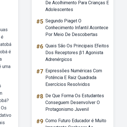
De Acolhimento Para Crianças E
Adolescentes
#5
Segundo Piaget O
Conhecimento Infantil Acontece
suas
Por Meio De Descobertas
 é
jatobá
#6
Quais São Os Principais Efeitos
tobá é
Dos Receptores β1 Agonista
a
Adrenérgicos
 é uma
#7
Expressões Numéricas Com
Potência E Raiz Quadrada
Exercícios Resolvidos
s
am
#8
De Que Forma Os Estudantes
tobá?
Conseguem Desenvolver O
. Os
Protagonismo Juvenil
dativo
#9
Como Futuro Educador é Muito
ais