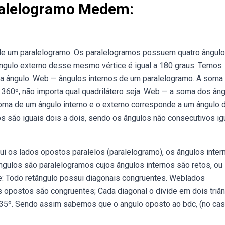
ralelogramo Medem:
de um paralelogramo. Os paralelogramos possuem quatro ângul
 ângulo externo desse mesmo vértice é igual a 180 graus. Temos
a ângulo. Web — ângulos internos de um paralelogramo. A soma
a 360º, não importa qual quadrilátero seja. Web — a soma dos ân
soma de um ângulo interno e o externo corresponde a um ângulo 
os são iguais dois a dois, sendo os ângulos não consecutivos ig
i os lados opostos paralelos (paralelogramo), os ângulos inter
ngulos são paralelogramos cujos ângulos internos são retos, ou 
e: Todo retângulo possui diagonais congruentes. Weblados
 opostos são congruentes; Cada diagonal o divide em dois triâ
35º. Sendo assim sabemos que o angulo oposto ao bdc, (no ca