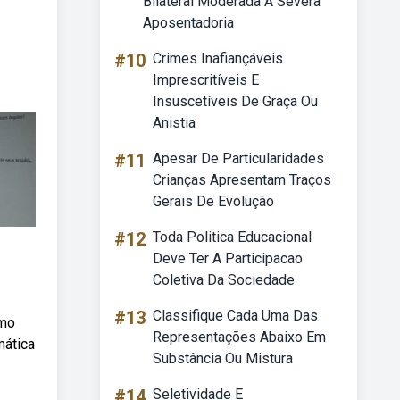
Bilateral Moderada A Severa
Aposentadoria
#10
Crimes Inafiançáveis
Imprescritíveis E
Insuscetíveis De Graça Ou
Anistia
#11
Apesar De Particularidades
Crianças Apresentam Traços
Gerais De Evolução
#12
Toda Politica Educacional
Deve Ter A Participacao
Coletiva Da Sociedade
#13
Classifique Cada Uma Das
amo
Representações Abaixo Em
mática
Substância Ou Mistura
#14
Seletividade E