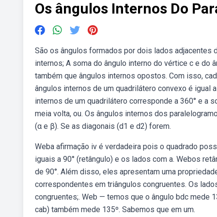
Os ângulos Internos Do Pa
São os ângulos formados por dois lados adjacentes 
internos; A soma do ângulo interno do vértice c e do
também que ângulos internos opostos. Com isso, cad
ângulos internos de um quadrilátero convexo é igual 
internos de um quadrilátero corresponde a 360° e a 
meia volta, ou. Os ângulos internos dos paralelogram
(α e β). Se as diagonais (d1 e d2) forem.
Weba afirmação iv é verdadeira pois o quadrado possu
iguais a 90° (retângulo) e os lados com a. Webos retâ
de 90°. Além disso, eles apresentam uma propriedad
correspondentes em triângulos congruentes. Os lados
congruentes;. Web — temos que o ângulo bdc mede 1
cab) também mede 135º. Sabemos que em um.