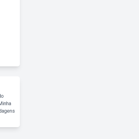
do
Minha
rdagens