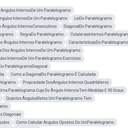
Angulos InternosDe Um Paralelogramo
ngulos InternosDe Um Paralelogramo
LeiDo Paralelogramo
 Ângulos InternosConsecutivos
DiagonalDo Paralelogramo
logramo
RegraDo Paralelogramo
ColateraisInternos Paralelogra
s Ângulos Internos Paralelogramo
CaracterísticasDo Paralelogram
a Dos Angulos InternosDe Um Paralelogramo
os InternosDe Um Paralelogramo Exercicios
Do ParalelogramoDiagonal
da
Como a DiagonalDo Paralelogramo É Calculada
lelogramo
Propriedade DosAngulos Internos Quadriláteros
Uma Paralelograma Cuja Do Ângulo InternosTem Medidas E 90 Graus
Quantos ÂngulosRetos Um Paralelogramo Tem
ramo
s Diagonais
gudos
Como Calcular Angulos Opostos De UmParalelogramo