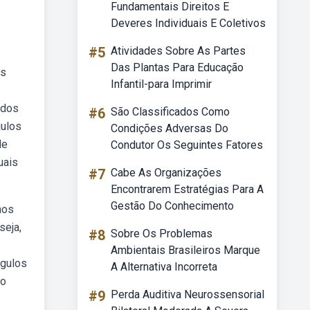
Fundamentais Direitos E
Deveres Individuais E Coletivos
#5
Atividades Sobre As Partes
Das Plantas Para Educação
os
Infantil-para Imprimir
 dos
#6
São Classificados Como
gulos
Condições Adversas Do
de
Condutor Os Seguintes Fatores
uais
#7
Cabe As Organizações
Encontrarem Estratégias Para A
Gestão Do Conhecimento
nos
seja,
#8
Sobre Os Problemas
Ambientais Brasileiros Marque
ngulos
A Alternativa Incorreta
so
#9
Perda Auditiva Neurossensorial