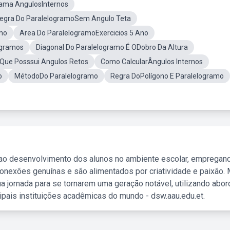
rama AngulosInternos
egra Do ParalelogramoSem Angulo Teta
amo
Area Do ParalelogramoExercicios 5 Ano
ogramos
Diagonal Do Paralelogramo É ODobro Da Altura
Que Posssui Angulos Retos
Como CalcularÂngulos Internos
o
MétodoDo Paralelogramo
Regra DoPolígono E Paralelogramo
 ao desenvolvimento dos alunos no ambiente escolar, empregan
nexões genuínas e são alimentados por criatividade e paixão. 
a jornada para se tornarem uma geração notável, utilizando abo
ipais instituições acadêmicas do mundo - dsw.aau.edu.et.