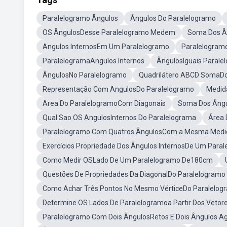
Paralelogramo Ângulos
Ângulos Do Paralelogramo
OS ÂngulosDesse Paralelogramo Medem
Soma Dos Â
Angulos InternosEm Um Paralelogramo
Paralelogramo
ParalelogramaAngulos Internos
ÂngulosIguais Parale
ÂngulosNo Paralelogramo
Quadrilátero ABCD SomaDo
Representação Com AngulosDo Paralelogramo
Medid
Area Do ParalelogramoCom Diagonais
Soma Dos Ângul
Qual Sao OS AngulosInternos Do Paralelograma
Área 
Paralelogramo Com Quatros ÂngulosCom a Mesma Medi
Exercícios Propriedade Dos Ângulos InternosDe Um Para
Como Medir OSLado De Um Paralelogramo De180cm
Questões De Propriedades Da DiagonalDo Paralelogramo
Como Achar Três Pontos No Mesmo VérticeDo Paralelog
Determine OS Lados De Paralelogramoa Partir Dos Vetore
Paralelogramo Com Dois ÂngulosRetos E Dois Ângulos A