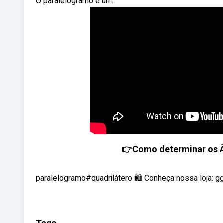
O paralelogramo é um.
👉Como determinar os 
paralelogramo#quadrilátero 🛍️ Conheça nossa loja: g
Tags