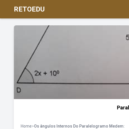
RETOEDU
Para
Home
>
Os ângulos Internos Do Paralelogramo Medem: