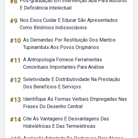
#8
Pós-graduação Em Intervenção Aba Para Autismo
E Deficiência Intelectual
#9
Nos Eixos Cuidar E Educar São Apresentados
Como Binômios Indissociáveis
#10
As Demandas Por Restituição Dos Mantos
Tupinambás Aos Povos Originários
#11
A Antropologia Fornece Ferramentas
Conceituais Importantes Para Análise
#12
Seletividade E Distributividade Na Prestação
Dos Benefícios E Serviços
#13
Identifique As Formas Verbais Empregadas Nas
Frases Do Desenho Central
#14
Cite As Vantagens E Desvantagens Das
Hidrelétricas E Das Termelétricas