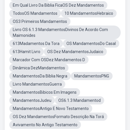
Em Qual Livro Da Biblia FicaOS Dez Mandamentos
TodosOS Mandamentos
10 MandamentosHebraico
OS3 Primeiros Mandamentos
Livro OS 6.1.3 MandamentosDivinos De Acordo Com
Maimonides
613Madamentos Da Tora
OS MandamentosDo Casal
613Hamit Livro
OS Dez MandamentosJudaico
Marcador Com OSDez Mandamentos D
Dinâmica DezMandamentos
MandamentosDa Bíblia Negra
MandamentosPNG
Livro MandamentosGuerra
MandamentosBibicos Em Imagens
MandamentosJudeu
OS6.1.3 Mandamentod
MandamentosAntigo E Novo Testamento
OS Dez MandamentosFormato Descrição Na Torá
Avivamento No Antigo Testamento