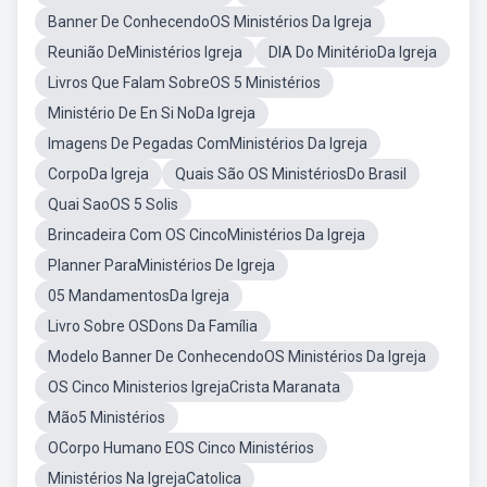
Banner De ConhecendoOS Ministérios Da Igreja
Reunião DeMinistérios Igreja
DIA Do MinitérioDa Igreja
Livros Que Falam SobreOS 5 Ministérios
Ministério De En Si NoDa Igreja
Imagens De Pegadas ComMinistérios Da Igreja
CorpoDa Igreja
Quais São OS MinistériosDo Brasil
Quai SaoOS 5 Solis
Brincadeira Com OS CincoMinistérios Da Igreja
Planner ParaMinistérios De Igreja
05 MandamentosDa Igreja
Livro Sobre OSDons Da Família
Modelo Banner De ConhecendoOS Ministérios Da Igreja
OS Cinco Ministerios IgrejaCrista Maranata
Mão5 Ministérios
OCorpo Humano EOS Cinco Ministérios
Ministérios Na IgrejaCatolica