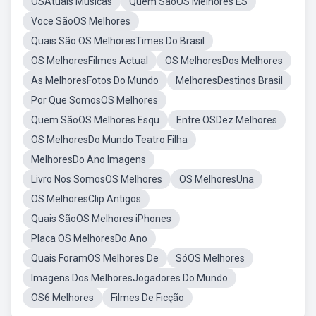
OSAtuais Musicas
Quem SãoOS Melhores ES
Voce SãoOS Melhores
Quais São OS MelhoresTimes Do Brasil
OS MelhoresFilmes Actual
OS MelhoresDos Melhores
As MelhoresFotos Do Mundo
MelhoresDestinos Brasil
Por Que SomosOS Melhores
Quem SãoOS Melhores Esqu
Entre OSDez Melhores
OS MelhoresDo Mundo Teatro Filha
MelhoresDo Ano Imagens
Livro Nos SomosOS Melhores
OS MelhoresUna
OS MelhoresClip Antigos
Quais SãoOS Melhores iPhones
Placa OS MelhoresDo Ano
Quais ForamOS Melhores De
SóOS Melhores
Imagens Dos MelhoresJogadores Do Mundo
OS6 Melhores
Filmes De Ficção