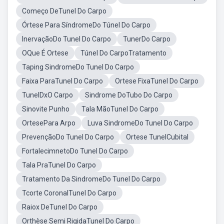
Começo DeTunel Do Carpo
Órtese Para SíndromeDo Túnel Do Carpo
InervaçãoDo Tunel Do Carpo
TunerDo Carpo
OQue É Ortese
Túnel Do CarpoTratamento
Taping SindromeDo Tunel Do Carpo
Faixa ParaTunel Do Carpo
Ortese FixaTunel Do Carpo
TunelDxO Carpo
Sindrome DoTubo Do Carpo
Sinovite Punho
Tala MãoTunel Do Carpo
OrtesePara Arpo
Luva SindromeDo Tunel Do Carpo
PrevençãoDo Tunel Do Carpo
Ortese TunelCubital
FortalecimnetoDo Tunel Do Carpo
Tala PraTunel Do Carpo
Tratamento Da SindromeDo Tunel Do Carpo
Tcorte CoronalTunel Do Carpo
Raiox DeTunel Do Carpo
Orthèse Semi RigidaTunel Do Carpo