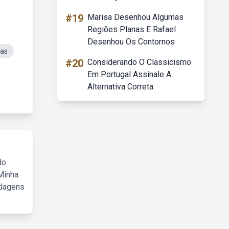
#19
Marisa Desenhou Algumas
Regiões Planas E Rafael
Desenhou Os Contornos
eas
#20
Considerando O Classicismo
Em Portugal Assinale A
Alternativa Correta
do
Minha
rdagens