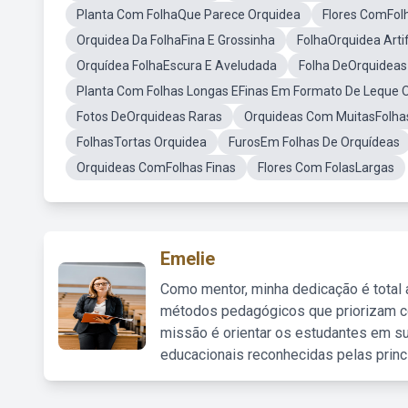
Planta Com FolhaQue Parece Orquidea
Flores ComFol
Orquidea Da FolhaFina E Grossinha
FolhaOrquidea Artifi
Orquídea FolhaEscura E Aveludada
Folha DeOrquideas
Planta Com Folhas Longas EFinas Em Formato De Leque 
Fotos DeOrquideas Raras
Orquideas Com MuitasFolha
FolhasTortas Orquidea
FurosEm Folhas De Orquídeas
Orquideas ComFolhas Finas
Flores Com FolasLargas
Emelie
Como mentor, minha dedicação é total
métodos pedagógicos que priorizam co
missão é orientar os estudantes em su
educacionais reconhecidas pelas princ