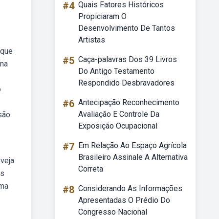
#4
Quais Fatores Históricos
Propiciaram O
Desenvolvimento De Tantos
Artistas
 que
#5
Caça-palavras Dos 39 Livros
 na
Do Antigo Testamento
Respondido Desbravadores
o
#6
Antecipação Reconhecimento
Avaliação E Controle Da
são
Exposição Ocupacional
#7
Em Relação Ao Espaço Agrícola
Brasileiro Assinale A Alternativa
veja
Correta
as
uma
#8
Considerando As Informações
Apresentadas O Prédio Do
Congresso Nacional