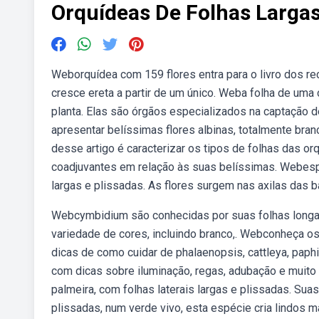
Orquídeas De Folhas Largas
Weborquídea com 159 flores entra para o livro dos rec
cresce ereta a partir de um único. Weba folha de uma
planta. Elas são órgãos especializados na captação 
apresentar belíssimas flores albinas, totalmente br
desse artigo é caracterizar os tipos de folhas das o
coadjuvantes em relação às suas belíssimas. Webespé
largas e plissadas. As flores surgem nas axilas das ba
Webcymbidium são conhecidas por suas folhas longas
variedade de cores, incluindo branco,. Webconheça o
dicas de como cuidar de phalaenopsis, cattleya, pap
com dicas sobre iluminação, regas, adubação e muit
palmeira, com folhas laterais largas e plissadas. Sua
plissadas, num verde vivo, esta espécie cria lindos 