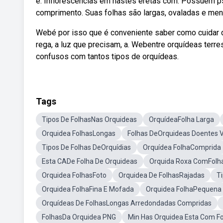
é. Inflorescências em hastes eretas com. Possuem ps
comprimento. Suas folhas são largas, ovaladas e men
Webé por isso que é conveniente saber como cuidar 
rega, a luz que precisam, a. Webentre orquídeas terre
confusos com tantos tipos de orquídeas.
Tags
Tipos De FolhasNas Orquideas
OrquídeaFolha Larga
Orquidea FolhasLongas
Folhas DeOrquideas Doentes V
Tipos De Folhas DeOrquídias
Orquídea FolhaComprida
Esta CADe Folha De Orquideas
Orquida Roxa ComFolh
Orquidea FolhasFoto
Orquidea De FolhasRajadas
T
Orquidea FolhaFina E Mofada
Orquidea FolhaPequena
Orquídeas De FolhasLongas Arredondadas Compridas
FolhasDa Orquidea PNG
Min Has Orquidea Esta Com Fo