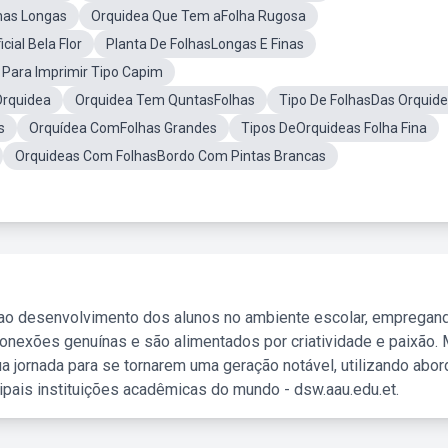
has Longas
Orquidea Que Tem aFolha Rugosa
cial Bela Flor
Planta De FolhasLongas E Finas
 Para Imprimir Tipo Capim
Orquidea
Orquidea Tem QuntasFolhas
Tipo De FolhasDas Orquid
s
Orquídea ComFolhas Grandes
Tipos DeOrquideas Folha Fina
Orquideas Com FolhasBordo Com Pintas Brancas
 ao desenvolvimento dos alunos no ambiente escolar, empregan
nexões genuínas e são alimentados por criatividade e paixão. 
a jornada para se tornarem uma geração notável, utilizando abo
ipais instituições acadêmicas do mundo - dsw.aau.edu.et.