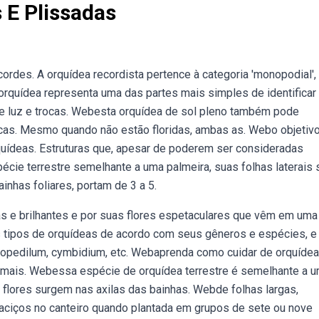
 E Plissadas
ordes. A orquídea recordista pertence à categoria 'monopodial',
 orquídea representa uma das partes mais simples de identificar
de luz e trocas. Webesta orquídea de sol pleno também pode
ancas. Mesmo quando não estão floridas, ambas as. Webo objetiv
rquídeas. Estruturas que, apesar de poderem ser consideradas
cie terrestre semelhante a uma palmeira, suas folhas laterais 
inhas foliares, portam de 3 a 5.
 e brilhantes e por suas flores espetaculares que vêm em uma
s tipos de orquídeas de acordo com seus gêneros e espécies, e 
hiopedilum, cymbidium, etc. Webaprenda como cuidar de orquíde
o mais. Webessa espécie de orquídea terrestre é semelhante a 
s flores surgem nas axilas das bainhas. Webde folhas largas,
maciços no canteiro quando plantada em grupos de sete ou nove