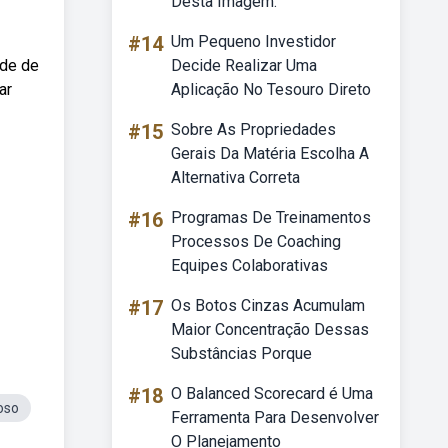
Desta Imagem.
#14
Um Pequeno Investidor
ade de
Decide Realizar Uma
ar
Aplicação No Tesouro Direto
#15
Sobre As Propriedades
Gerais Da Matéria Escolha A
Alternativa Correta
#16
Programas De Treinamentos
Processos De Coaching
Equipes Colaborativas
#17
Os Botos Cinzas Acumulam
Maior Concentração Dessas
Substâncias Porque
#18
O Balanced Scorecard é Uma
oso
Ferramenta Para Desenvolver
O Planejamento