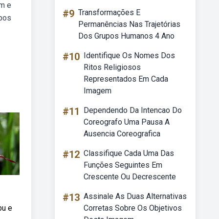
um e
#9
Transformações E
ipos
Permanências Nas Trajetórias
Dos Grupos Humanos 4 Ano
#10
Identifique Os Nomes Dos
Ritos Religiosos
Representados Em Cada
Imagem
#11
Dependendo Da Intencao Do
Coreografo Uma Pausa A
Ausencia Coreografica
#12
Classifique Cada Uma Das
Funções Seguintes Em
Crescente Ou Decrescente
#13
Assinale As Duas Alternativas
bu e
Corretas Sobre Os Objetivos