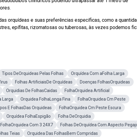
eudobulbos cilíndricos podendo ultrapassar até 1 metro de
ores.
das orquídeas e suas preferências específicas, como a quantid
stres, epífitas, rizomatosas ou tuberosas, às vezes podemos fic
Tipos DeOrquideas Pelas Folhas
Orquídea Com aFolha Larga
irus
Folhas ArtificiaisDe Orquídeas
Doenças FolhasOrquideas
Orquidias De FolhasCaidas
FolhaOrquidea Artificial
a Larga
Orquidea FolhaLonga Fina
FolhaOrquidea Cm Peste
ipos E FolhasDas Orquideas
FolhaOrquidea Cm Peste Escura
Orquídea FolhaEspigão
Folha DeOrquidia
FolhaOrquidea Com 3 24X7
Folhas DeOrquídea Com Aspecto Pegaj
lhas Teias
Orquidea Das FolhasBem Compridas