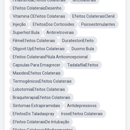
FinasteridaEfeitos Colaterais
GhColaterais
Efeitos ColateraisDesenho
Vitamina CEfeitos Colaterais
Efeitos ColateraisClenil
Injeção
EfeitosDos Corticoides
Psicoestimulantes
Superhist Bula
Antirretrovirais
FilmeEfeitos Colaterais
DuratestonEfeito
Oligovit UpEfeitos Colaterais
Duomo Bula
Efeitos ColateraisPilula Anticoncepcional
Capsulas Para Emagrecer
TadalafilaEfeitos
MaxidexEfeitos Colaterais
TermogênicosEfeitos Colaterais
LobotomiaEfeitos Colaterais
BraquiterapiaEfeitos Colaterais
Sintomas Extrapiramidais
Antidepressivos
EfeitosDo Taladaspray
IroseEfeitos Colaterais
Efeitos ColateraisDe Intubação