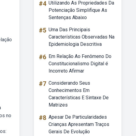
#4
Utilizando As Propriedades Da
Potenciação Simplifique As
Sentenças Abaixo
#5
Uma Das Principais
Características Observadas Na
elação
Epidemiologia Descritiva
#6
Em Relação Ao Fenômeno Do
Constitucionalismo Digital é
Incorreto Afirmar
#7
Considerando Seus
Conhecimentos Em
Características E Sintaxe De
Matrizes
a
dos no
#8
Apesar De Particularidades
Crianças Apresentam Traços
os:
Gerais De Evolução