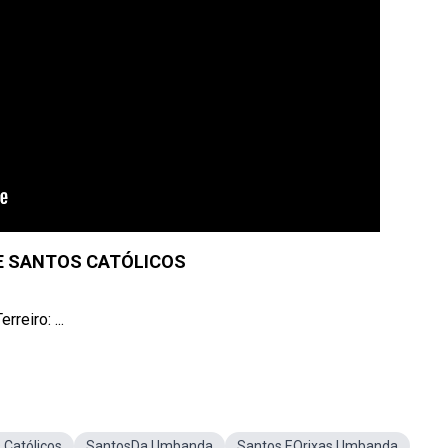
E SANTOS CATÓLICOS
reiro: ...
 Católicos
SantosDa Umbanda
Santos EOrixas Umbanda