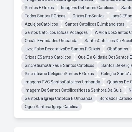
Santos E Orixás
Imagens DePadres Católicos
Sant
Todos Santos EOrixas
Orixas EmSantos
Iansã ESan
AzulejosCatólicos
Santos Catolicos EUmbandistas
Santos Católicos ESuas Vocações
A Vida DosSantos C
Orixás EEntidades Umbanda
SantosCatolicos Do Brasil
Livro Falso DecorativoDe Santos E Orixás
ObaSantos
Orixas ESantso Catolicos
Que É a Gildasia DosSantos 
SincretismoOrixás E Santos Católicos
Santos DeReligi
Sincretismo ReligiosoSantos E Orixas
Coleção Santa's 
Imagens PVC SantosCatolicos Umbanda
Quadros De O
Imagem De Santos CatólicosNossa Senhora Da Guia
N
SantosDa Igreja Catolica E Umbanda
Bordados Católic
Ogun Santosa Igreja Católica