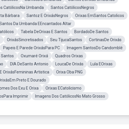
os CatólicosNa Umbanda
Santos CatólicosNegros
ta Bárbara
Santoz E OrixásNegros
Orixas EmSantos Catolicos
Santos Da Umbanda EEncantados Altar
atólicos
Tabela DeOrixas E Santos
BordadoDe Santos
OrixásSincretisados
Seu TijucaSantos
CortinasDe Orixás
Papeis E Parede OrixásPara PC
Imagem SantosDo Candomblé
E Santos
Oxumaré Orixá
Quadros Orixas
ao
DIA DeSanto Antonio
LoucaDe Orixás
Lula EOrixas
E OrixásFemininas Artistica
Orixa Oba PNG
rixásEm Preto E Dourado
omes Dos Exu E Orixa
Orixas ECatolicismo
osPara Imprimir
Imagens Dos CatólicosNo Mato Grosso