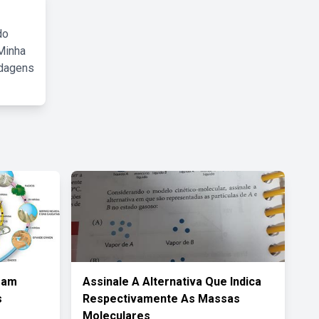
do
Minha
rdagens
ram
Assinale A Alternativa Que Indica
s
Respectivamente As Massas
Moleculares