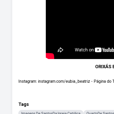
ORIXÁS 
Instagram: instagram.com/eubia_beatriz - Página do Ter
Tags
Imagens De SantosDa Igreja Católica
QuartoDe Santos