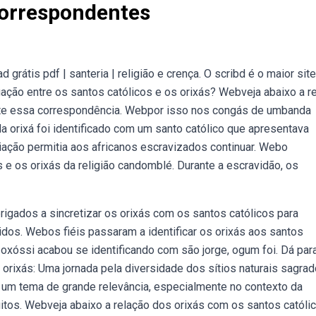
Correspondentes
rátis pdf | santeria | religião e crença. O scribd é o maior site
gação entre os santos católicos e os orixás? Webveja abaixo a r
ste essa correspondência. Webpor isso nos congás de umbanda
orixá foi identificado com um santo católico que apresentava
iação permitia aos africanos escravizados continuar. Webo
 e os orixás da religião candomblé. Durante a escravidão, os
igados a sincretizar os orixás com os santos católicos para
idos. Webos fiéis passaram a identificar os orixás aos santos
 oxóssi acabou se identificando com são jorge, ogum foi. Dá par
 orixás: Uma jornada pela diversidade dos sítios naturais sagra
 é um tema de grande relevância, especialmente no contexto da
uitos. Webveja abaixo a relação dos orixás com os santos católic