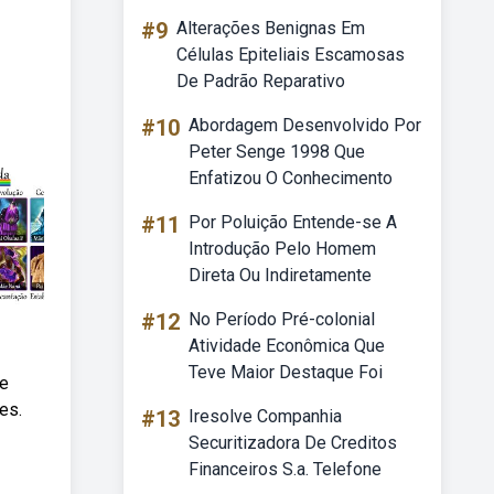
#9
Alterações Benignas Em
Células Epiteliais Escamosas
De Padrão Reparativo
#10
Abordagem Desenvolvido Por
Peter Senge 1998 Que
Enfatizou O Conhecimento
#11
Por Poluição Entende-se A
Introdução Pelo Homem
Direta Ou Indiretamente
#12
No Período Pré-colonial
Atividade Econômica Que
Teve Maior Destaque Foi
 e
es.
#13
Iresolve Companhia
Securitizadora De Creditos
Financeiros S.a. Telefone