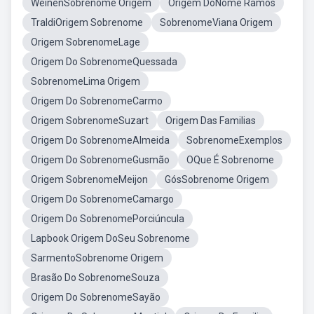
WeinenSobrenome Origem
Origem DoNome Ramos
TraldiOrigem Sobrenome
SobrenomeViana Origem
Origem SobrenomeLage
Origem Do SobrenomeQuessada
SobrenomeLima Origem
Origem Do SobrenomeCarmo
Origem SobrenomeSuzart
Origem Das Familias
Origem Do SobrenomeAlmeida
SobrenomeExemplos
Origem Do SobrenomeGusmão
OQue É Sobrenome
Origem SobrenomeMeijon
GósSobrenome Origem
Origem Do SobrenomeCamargo
Origem Do SobrenomePorciúncula
Lapbook Origem DoSeu Sobrenome
SarmentoSobrenome Origem
Brasão Do SobrenomeSouza
Origem Do SobrenomeSayão