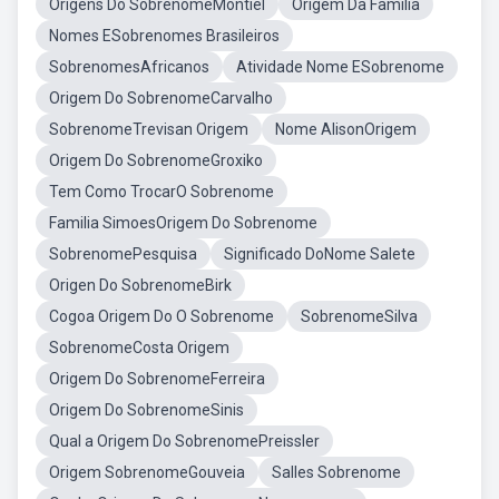
Origens Do SobrenomeMontiel
Origem Da Familia
Nomes ESobrenomes Brasileiros
SobrenomesAfricanos
Atividade Nome ESobrenome
Origem Do SobrenomeCarvalho
SobrenomeTrevisan Origem
Nome AlisonOrigem
Origem Do SobrenomeGroxiko
Tem Como TrocarO Sobrenome
Familia SimoesOrigem Do Sobrenome
SobrenomePesquisa
Significado DoNome Salete
Origen Do SobrenomeBirk
Cogoa Origem Do O Sobrenome
SobrenomeSilva
SobrenomeCosta Origem
Origem Do SobrenomeFerreira
Origem Do SobrenomeSinis
Qual a Origem Do SobrenomePreissler
Origem SobrenomeGouveia
Salles Sobrenome