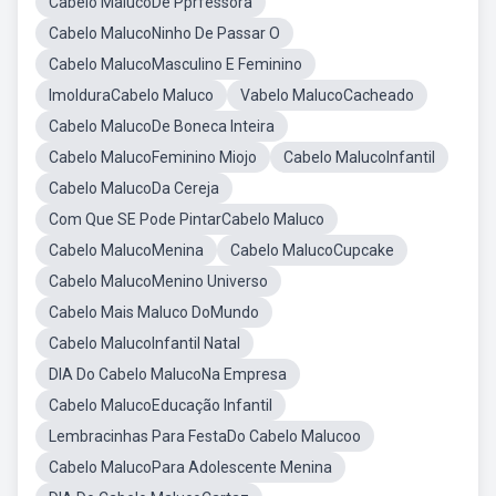
Cabelo MalucoDe Pprfessora
Cabelo MalucoNinho De Passar O
Cabelo MalucoMasculino E Feminino
ImolduraCabelo Maluco
Vabelo MalucoCacheado
Cabelo MalucoDe Boneca Inteira
Cabelo MalucoFeminino Miojo
Cabelo MalucoInfantil
Cabelo MalucoDa Cereja
Com Que SE Pode PintarCabelo Maluco
Cabelo MalucoMenina
Cabelo MalucoCupcake
Cabelo MalucoMenino Universo
Cabelo Mais Maluco DoMundo
Cabelo MalucoInfantil Natal
DIA Do Cabelo MalucoNa Empresa
Cabelo MalucoEducação Infantil
Lembracinhas Para FestaDo Cabelo Malucoo
Cabelo MalucoPara Adolescente Menina