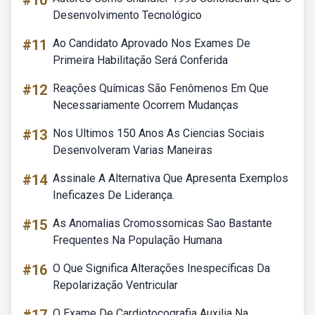
#10
Desenvolvimento Tecnológico
#11
Ao Candidato Aprovado Nos Exames De
Primeira Habilitação Será Conferida
#12
Reações Químicas São Fenômenos Em Que
Necessariamente Ocorrem Mudanças
#13
Nos Ultimos 150 Anos As Ciencias Sociais
Desenvolveram Varias Maneiras
#14
Assinale A Alternativa Que Apresenta Exemplos
Ineficazes De Liderança.
#15
As Anomalias Cromossomicas Sao Bastante
Frequentes Na População Humana
#16
O Que Significa Alterações Inespecíficas Da
Repolarização Ventricular
O Exame De Cardiotocografia Auxilia Na