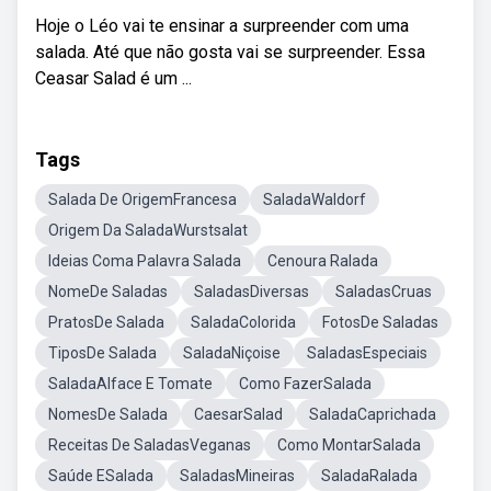
Hoje o Léo vai te ensinar a surpreender com uma
salada. Até que não gosta vai se surpreender. Essa
Ceasar Salad é um ...
Tags
Salada De OrigemFrancesa
SaladaWaldorf
Origem Da SaladaWurstsalat
Ideias Coma Palavra Salada
Cenoura Ralada
NomeDe Saladas
SaladasDiversas
SaladasCruas
PratosDe Salada
SaladaColorida
FotosDe Saladas
TiposDe Salada
SaladaNiçoise
SaladasEspeciais
SaladaAlface E Tomate
Como FazerSalada
NomesDe Salada
CaesarSalad
SaladaCaprichada
Receitas De SaladasVeganas
Como MontarSalada
Saúde ESalada
SaladasMineiras
SaladaRalada