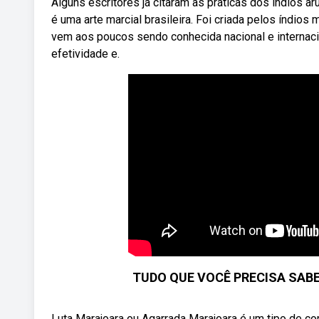
Alguns escritores já citaram as práticas dos índios ar
é uma arte marcial brasileira. Foi criada pelos índio
vem aos poucos sendo conhecida nacional e internac
efetividade e.
TUDO QUE VOCÊ PRECISA SAB
Luta Marajoara ou Agarrada Marajoara é um tipo de co