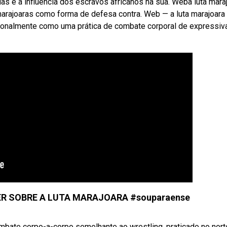
uãs e a influencia dos escravos africanos na sua. Weba luta mara
s marajoaras como forma de defesa contra. Web — a luta marajoara 
ionalmente como uma prática de combate corporal de expressiv
ER SOBRE A LUTA MARAJOARA #souparaense
mbate corpo-a-corpo semelhante ao wrestling, praticado no nort