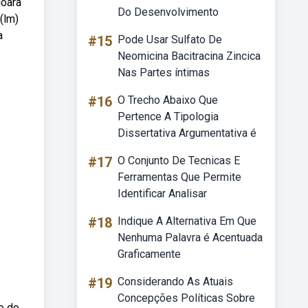
joara
Do Desenvolvimento
(lm)
a
#15
Pode Usar Sulfato De
Neomicina Bacitracina Zincica
Nas Partes íntimas
#16
O Trecho Abaixo Que
Pertence A Tipologia
Dissertativa Argumentativa é
#17
O Conjunto De Tecnicas E
Ferramentas Que Permite
Identificar Analisar
#18
Indique A Alternativa Em Que
Nenhuma Palavra é Acentuada
Graficamente
#19
Considerando As Atuais
Concepções Políticas Sobre
e do