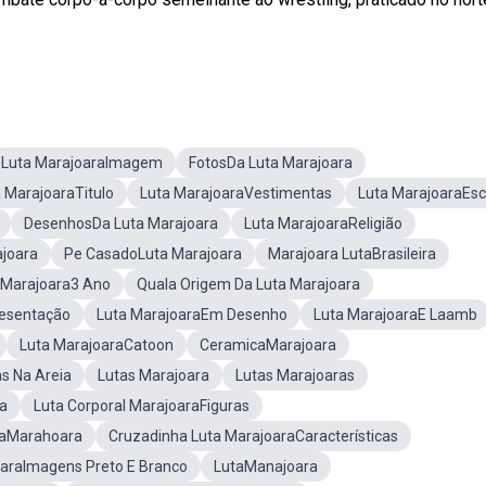
Luta MarajoaraImagem
FotosDa Luta Marajoara
 MarajoaraTitulo
Luta MarajoaraVestimentas
Luta MarajoaraEsc
DesenhosDa Luta Marajoara
Luta MarajoaraReligião
ajoara
Pe CasadoLuta Marajoara
Marajoara LutaBrasileira
 Marajoara3 Ano
Quala Origem Da Luta Marajoara
resentação
Luta MarajoaraEm Desenho
Luta MarajoaraE Laamb
Luta MarajoaraCatoon
CeramicaMarajoara
s Na Areia
Lutas Marajoara
Lutas Marajoaras
a
Luta Corporal MarajoaraFiguras
taMarahoara
Cruzadinha Luta MarajoaraCaracterísticas
oaraImagens Preto E Branco
LutaManajoara