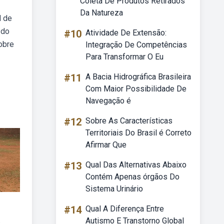
Coleta De Produtos Retirados
Da Natureza
l de
 do
#10
Atividade De Extensão:
obre
Integração De Competências
Para Transformar O Eu
#11
A Bacia Hidrográfica Brasileira
Com Maior Possibilidade De
Navegação é
#12
Sobre As Características
Territoriais Do Brasil é Correto
Afirmar Que
#13
Qual Das Alternativas Abaixo
Contém Apenas órgãos Do
Sistema Urinário
#14
Qual A Diferença Entre
Autismo E Transtorno Global