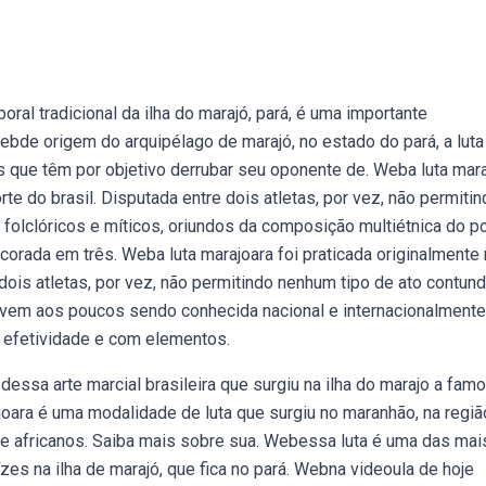
ral tradicional da ilha do marajó, pará, é uma importante
Webde origem do arquipélago de marajó, no estado do pará, a luta
s que têm por objetivo derrubar seu oponente de. Weba luta mar
orte do brasil. Disputada entre dois atletas, por vez, não permiti
 folclóricos e míticos, oriundos da composição multiétnica do p
ncorada em três. Weba luta marajoara foi praticada originalmente
e dois atletas, por vez, não permitindo nenhum tipo de ato contund
 vem aos poucos sendo conhecida nacional e internacionalmente
 efetividade e com elementos.
essa arte marcial brasileira que surgiu na ilha do marajo a fam
oara é uma modalidade de luta que surgiu no maranhão, na regiã
 e africanos. Saiba mais sobre sua. Webessa luta é uma das mai
zes na ilha de marajó, que fica no pará. Webna videoula de hoje