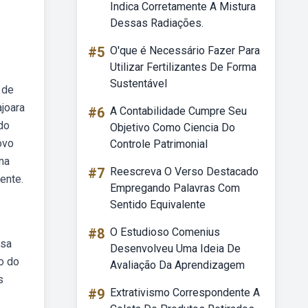
Indica Corretamente A Mistura
Dessas Radiações.
#5
O'que é Necessário Fazer Para
Utilizar Fertilizantes De Forma
Sustentável
 de
ajoara
#6
A Contabilidade Cumpre Seu
ndo
Objetivo Como Ciencia Do
ovo
Controle Patrimonial
 na
#7
Reescreva O Verso Destacado
ente.
Empregando Palavras Com
Sentido Equivalente
#8
O Estudioso Comenius
osa
Desenvolveu Uma Ideia De
o do
Avaliação Da Aprendizagem
s
#9
Extrativismo Correspondente A