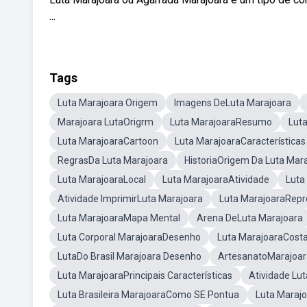
...
Tags
Luta Marajoara Origem
Imagens DeLuta Marajoara
Marajoara LutaOrigrm
Luta MarajoaraResumo
Luta
Luta MarajoaraCartoon
Luta MarajoaraCaracterísticas
RegrasDa Luta Marajoara
HistoriaOrigem Da Luta Mar
Luta MarajoaraLocal
Luta MarajoaraAtividade
Luta
Atividade ImprimirLuta Marajoara
Luta MarajoaraRep
Luta MarajoaraMapa Mental
Arena DeLuta Marajoara
Luta Corporal MarajoaraDesenho
Luta MarajoaraCosta
LutaDo Brasil Marajoara Desenho
ArtesanatoMarajoar
Luta MarajoaraPrincipais Características
Atividade Lu
Luta Brasileira MarajoaraComo SE Pontua
Luta Maraj