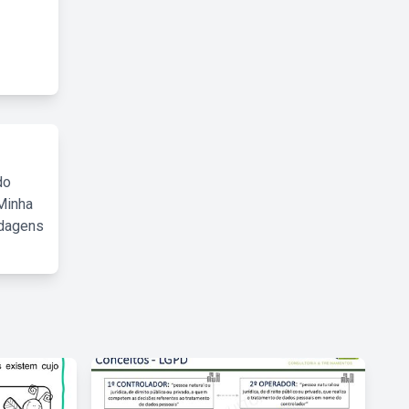
do
Minha
rdagens