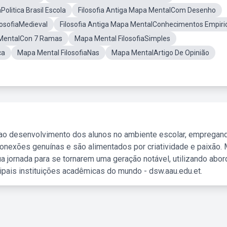
Politica Brasil Escola
Filosofia Antiga Mapa MentalCom Desenho
osofiaMedieval
Filosofia Antiga Mapa MentalConhecimentos Empiri
MentalCon 7 Ramas
Mapa Mental FilosofiaSimples
ca
Mapa Mental FilosofiaNas
Mapa MentalArtigo De Opinião
 ao desenvolvimento dos alunos no ambiente escolar, empregan
nexões genuínas e são alimentados por criatividade e paixão. 
a jornada para se tornarem uma geração notável, utilizando abo
ipais instituições acadêmicas do mundo - dsw.aau.edu.et.