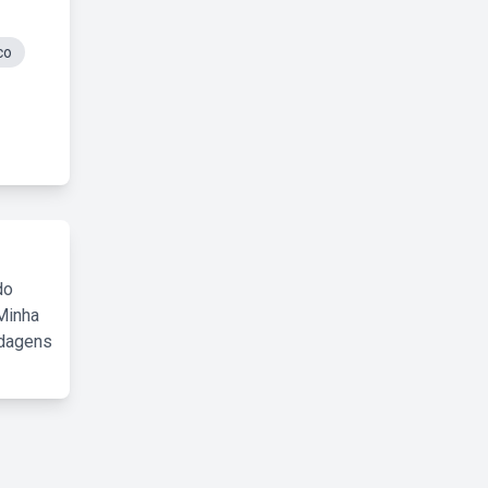
co
do
Minha
rdagens