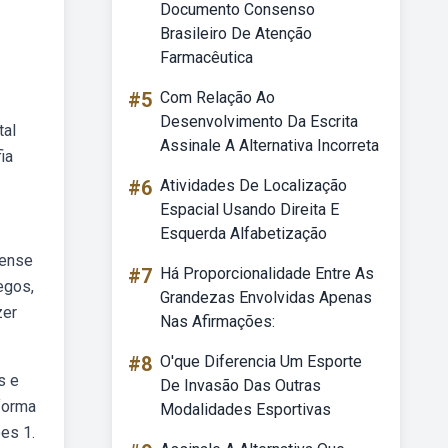
Documento Consenso
Brasileiro De Atenção
Farmacêutica
#5
Com Relação Ao
Desenvolvimento Da Escrita
tal
Assinale A Alternativa Incorreta
ia
#6
Atividades De Localização
Espacial Usando Direita E
Esquerda Alfabetização
iense
#7
Há Proporcionalidade Entre As
egos,
Grandezas Envolvidas Apenas
zer
Nas Afirmações:
#8
O'que Diferencia Um Esporte
s e
De Invasão Das Outras
 forma
Modalidades Esportivas
oes 1.