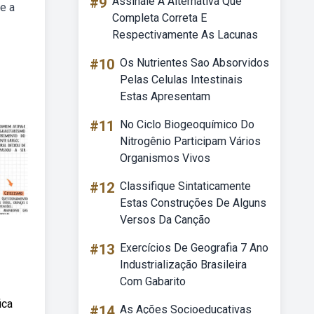
#9
Assinale A Alternativa Que
e a
Completa Correta E
Respectivamente As Lacunas
#10
Os Nutrientes Sao Absorvidos
Pelas Celulas Intestinais
Estas Apresentam
#11
No Ciclo Biogeoquímico Do
Nitrogênio Participam Vários
Organismos Vivos
#12
Classifique Sintaticamente
Estas Construções De Alguns
Versos Da Canção
#13
Exercícios De Geografia 7 Ano
Industrialização Brasileira
Com Gabarito
ica
#14
As Ações Socioeducativas