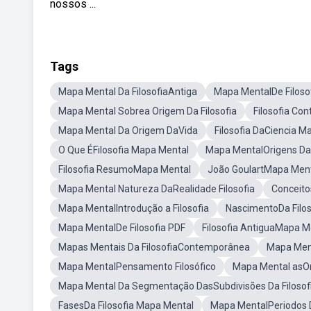
nossos ...
Tags
Mapa Mental Da FilosofiaAntiga
Mapa MentalDe Filosof
Mapa Mental Sobrea Origem Da Filosofia
Filosofia C
Mapa Mental Da Origem DaVida
Filosofia DaCiencia M
O Que ÉFilosofia Mapa Mental
Mapa MentalOrigens Da 
Filosofia ResumoMapa Mental
João GoulartMapa Men
Mapa Mental Natureza DaRealidade Filosofia
Conceito
Mapa MentalIntrodução a Filosofia
NascimentoDa Filo
Mapa MentalDe Filosofia PDF
Filosofia AntiguaMapa M
Mapas Mentais Da FilosofiaContemporânea
Mapa Ment
Mapa MentalPensamento Filosófico
Mapa Mental asOri
Mapa Mental Da Segmentação DasSubdivisões Da Filosof
FasesDa Filosofia Mapa Mental
Mapa MentalPeriodos D