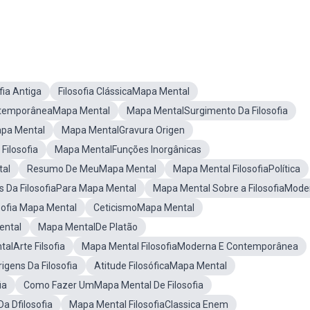
ia Antiga
Filosofia ClássicaMapa Mental
ontemporâneaMapa Mental
Mapa MentalSurgimento Da Filosofia
apa Mental
Mapa MentalGravura Origen
Filosofia
Mapa MentalFunções Inorgânicas
tal
Resumo De MeuMapa Mental
Mapa Mental FilosofiaPolítica
s Da FilosofiaPara Mapa Mental
Mapa Mental Sobre a FilosofiaMode
sofia Mapa Mental
CeticismoMapa Mental
ental
Mapa MentalDe Platão
alArte Filsofia
Mapa Mental FilosofiaModerna E Contemporânea
gens Da Filosofia
Atitude FilosóficaMapa Mental
ia
Como Fazer UmMapa Mental De Filosofia
a Dfilosofia
Mapa Mental FilosofiaClassica Enem