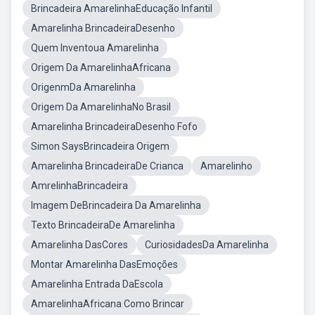
Brincadeira AmarelinhaEducação Infantil
Amarelinha BrincadeiraDesenho
Quem Inventoua Amarelinha
Origem Da AmarelinhaAfricana
OrigenmDa Amarelinha
Origem Da AmarelinhaNo Brasil
Amarelinha BrincadeiraDesenho Fofo
Simon SaysBrincadeira Origem
Amarelinha BrincadeiraDe Crianca
Amarelinho
AmrelinhaBrincadeira
Imagem DeBrincadeira Da Amarelinha
Texto BrincadeiraDe Amarelinha
Amarelinha DasCores
CuriosidadesDa Amarelinha
Montar Amarelinha DasEmoções
Amarelinha Entrada DaEscola
AmarelinhaAfricana Como Brincar