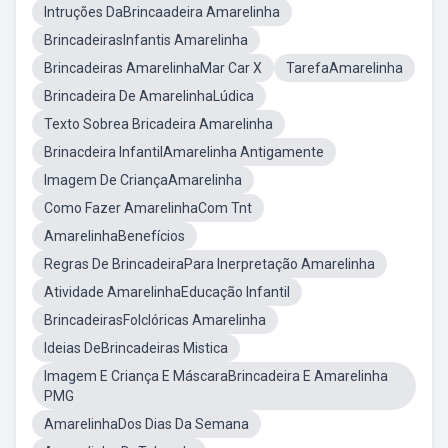
Intruções DaBrincaadeira Amarelinha
BrincadeirasInfantis Amarelinha
Brincadeiras AmarelinhaMar Car X
TarefaAmarelinha
Brincadeira De AmarelinhaLúdica
Texto Sobrea Bricadeira Amarelinha
Brinacdeira InfantilAmarelinha Antigamente
Imagem De CriançaAmarelinha
Como Fazer AmarelinhaCom Tnt
AmarelinhaBenefícios
Regras De BrincadeiraPara Inerpretação Amarelinha
Atividade AmarelinhaEducação Infantil
BrincadeirasFolclóricas Amarelinha
Ideias DeBrincadeiras Mistica
Imagem E Criança E MáscaraBrincadeira E Amarelinha
PMG
AmarelinhaDos Dias Da Semana