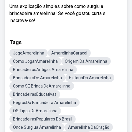
Uma explicação simples sobre como surgiu a
brincadeira amarelinha! Se você gostou curta e
inscreva-se!
Tags
JogoAmarelinha
AmarelinhaCaracol
Como JogarAmarelinha
Origem Da Amarelinha
BrincadeirasAntigas Amarelinha
BrincadeiraDe Amarelinha
HistoriaDa Amarelinha
Como SE Brinca DeAmarelinha
BrincadeirasEducativas
RegrasDa Brincadeira Amarelinha
OS Tipos DeAmarelinha
BrincadeirasPopulares Do Brasil
Onde Surgiua Amarelinha
Amarelinha DaOração