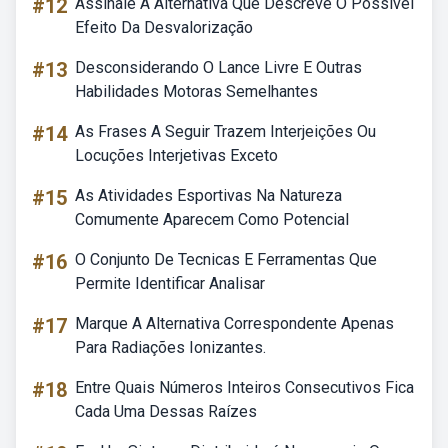
#12
Assinale A Alternativa Que Descreve O Possivel
Efeito Da Desvalorização
#13
Desconsiderando O Lance Livre E Outras
Habilidades Motoras Semelhantes
#14
As Frases A Seguir Trazem Interjeições Ou
Locuções Interjetivas Exceto
#15
As Atividades Esportivas Na Natureza
Comumente Aparecem Como Potencial
#16
O Conjunto De Tecnicas E Ferramentas Que
Permite Identificar Analisar
#17
Marque A Alternativa Correspondente Apenas
Para Radiações Ionizantes.
#18
Entre Quais Números Inteiros Consecutivos Fica
Cada Uma Dessas Raízes