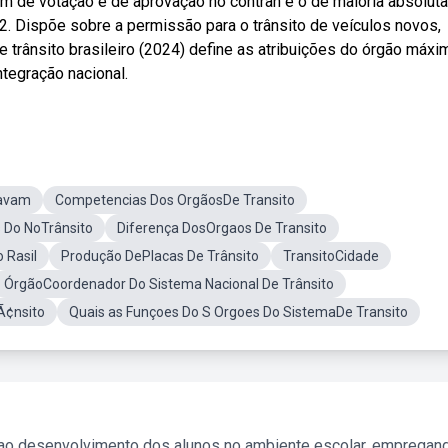
um de votação e de aprovação no contran é o de maioria absoluta
. Dispõe sobre a permissão para o trânsito de veículos novos,
 trânsito brasileiro (2024) define as atribuições do órgão máxi
ntegração nacional.
cavam
Competencias Dos OrgãosDe Transito
 Do NoTrânsito
Diferença DosOrgaos De Transito
 Rasil
Produção DePlacas De Trânsito
TransitoCidade
ÓrgãoCoordenador Do Sistema Nacional De Trânsito
Ã¢nsito
Quais as Funçoes Do S Orgoes Do SistemaDe Transito
 ao desenvolvimento dos alunos no ambiente escolar, empregan