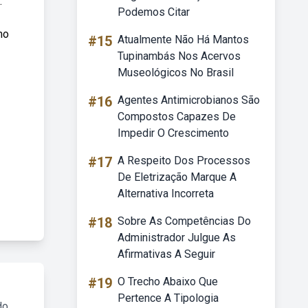
.
Podemos Citar
mo
#15
Atualmente Não Há Mantos
Tupinambás Nos Acervos
Museológicos No Brasil
#16
Agentes Antimicrobianos São
Compostos Capazes De
Impedir O Crescimento
#17
A Respeito Dos Processos
De Eletrização Marque A
Alternativa Incorreta
#18
Sobre As Competências Do
Administrador Julgue As
Afirmativas A Seguir
#19
O Trecho Abaixo Que
Pertence A Tipologia
do