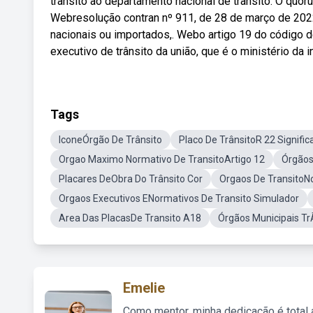
trânsito ao departamento nacional de trânsito. O quór
Webresolução contran nº 911, de 28 de março de 2022
nacionais ou importados,. Webo artigo 19 do código de
executivo de trânsito da união, que é o ministério da i
Tags
IconeÓrgão De Trânsito
Placo De TrânsitoR 22 Signifi
Orgao Maximo Normativo De TransitoArtigo 12
Órgãos
Placares DeObra Do Trânsito Cor
Orgaos De TransitoNo
Orgaos Executivos ENormativos De Transito Simulador
Area Das PlacasDe Transito A18
Órgãos Municipais Tr
Emelie
Como mentor, minha dedicação é total