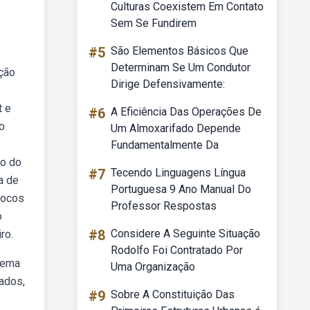
Culturas Coexistem Em Contato
Sem Se Fundirem
#5
São Elementos Básicos Que
Determinam Se Um Condutor
ação
Dirige Defensivamente:
t e
#6
A Eficiência Das Operações De
o
Um Almoxarifado Depende
Fundamentalmente Da
vo do
#7
Tecendo Linguagens Língua
a de
Portuguesa 9 Ano Manual Do
blocos
Professor Respostas
o
#8
Considere A Seguinte Situação
ro.
Rodolfo Foi Contratado Por
stema
Uma Organização
tados,
#9
Sobre A Constituição Das