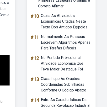
Primeiras Estruturas Urbanas é
ica, e
Correto Afirmar
ibui
 Com a
#10
Quais As Atividades
Econômicas Citadas Neste
Texto Dos Antigos Egípcios
#11
Normalmente As Pessoas
Escrevem Algoritmos Apenas
Para Tarefas Difíceis
#12
No Período Pré-colonial
Atividade Econômica Que
Teve Maior Destaque Foi
#13
Classifique As Orações
Coordenadas Sublinhadas
Conforme O Código Abaixo
#14
Entre As Características Da
de
Segunda Revolução Industrial