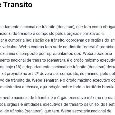
 Transito
artamento nacional de trânsito (denatran), que tem como obrig
nacional de trânsito é composto pelos órgãos normativos e
ar e cumprir a legislação de trânsito, coordenar os órgãos do sn
 veículos. Webo contran tem sede no distrito federal é presidid
o da união e composto por representantes dos. Weba secretaria
amento nacional de trânsito (denatran), é o órgão máximo executi
de hoje (16) o departamento nacional de trânsito (denatran) deix
º o ait previsto no art. 2º deverá ser composto, no mínimo, pelos 
o de trânsito da. Weba senatran é o órgão máximo executivo d
nistrativa e técnica, e jurisdição sobre todo o território brasilei
tamento nacional de trânsito, é o órgão executivo máximo do si
Webos órgãos e entidades executivos de trânsito da união, dos es
nal de trânsito (senatran), que tem. Weba secretaria nacional de