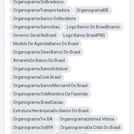
Organograma DoBradesco
OrganogramaTransportadora
OrganogramaBB
Organograma Banco DoNordeste
Organograma BancoItaú
Logo Banco Do BrasilBranco
Governo Geral NoBrasil
Logo Banco BrasilPNG
Modelo De AgendaBanco Do Brasil
Organograma DisecBanco Do Brasil
AmareloDo Banco Do Brasil
Organograma BancoEditável
OrganogramaCook Brasil
Organograma BancoMercantil Do Brasil
Organograma DoMinistério Da Fazenda
Organograma BrasilCacau
Estrutura HierárquicaDo Banco Do Brasil
OrganogramaTre BA
OrganogramaUnimed Vitória
Organograma DoBFA
OrganogramaDa Cnbb Do Brasil