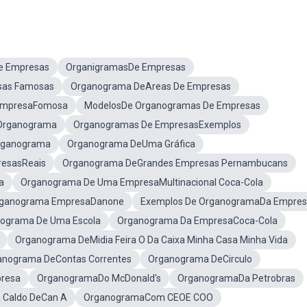
e Empresas
OrganigramasDe Empresas
sas Famosas
Organograma DeAreas De Empresas
EmpresaFomosa
ModelosDe Organogramas De Empresas
Organograma
Organogramas De EmpresasExemplos
rganograma
Organograma DeUma Gráfica
esasReais
Organograma DeGrandes Empresas Pernambucans
a
Organograma De Uma EmpresaMultinacional Coca-Cola
ganograma EmpresaDanone
Exemplos De OrganogramaDa Empre
ograma De Uma Escola
Organograma Da EmpresaCoca-Cola
Organograma DeMidia Feira O Da Caixa Minha Casa Minha Vida
anograma DeContas Correntes
Organograma DeCirculo
resa
OrganogramaDo McDonald's
OrganogramaDa Petrobras
 Caldo DeCan A
OrganogramaCom CEOE COO