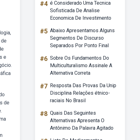
#4
é Considerado Uma Tecnica
Sofisticada De Analise
Economica De Investimento
#5
Abaixo Apresentamos Alguns
ogia,
Segmentos De Discurso
 de
Separados Por Ponto Final
de
s e
#6
Sobre Os Fundamentos Do
gócio.
Multiculturalismo Assinale A
Alternativa Correta
áfica
#7
Resposta Das Provas Da Unip
Disciplina Relações étnico-
do
raciais No Brasil
os de
.
#8
Quais Das Seguintes
ama
Alternativas Apresenta O
Antônimo Da Palavra Agitado
um