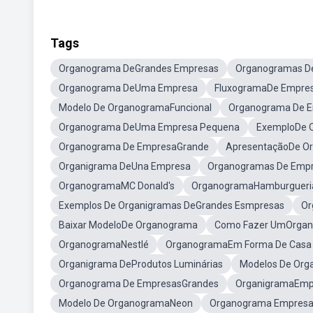
Tags
Organograma DeGrandes Empresas
Organogramas D
Organograma DeUma Empresa
FluxogramaDe Empre
Modelo De OrganogramaFuncional
Organograma De 
Organograma DeUma Empresa Pequena
ExemploDe 
Organograma De EmpresaGrande
ApresentaçãoDe O
Organigrama DeUna Empresa
Organogramas De Empr
OrganogramaMC Donald's
OrganogramaHamburgueri
Exemplos De Organigramas DeGrandes Esmpresas
Or
Baixar ModeloDe Organograma
Como Fazer UmOrgan
OrganogramaNestlé
OrganogramaEm Forma De Casa
Organigrama DeProdutos Luminárias
Modelos De Org
Organograma De EmpresasGrandes
OrganigramaEmp
Modelo De OrganogramaNeon
Organograma Empresa