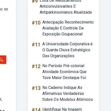
#9
Lista De Medicamentos
Anticonvulsivantes E
mo se
Antiparkinsonianos Atualizada
#10
Antecipação Reconhecimento
Avaliação E Controle Da
Exposição Ocupacional
#11
A Universidade Corporativa é
O Guarda Chuva Estratégico
Das Organizações
#12
No Período Pré-colonial
Atividade Econômica Que
Teve Maior Destaque Foi
#13
No Caderno Indique As
Afirmativas Verdadeiras
,
Sobre Os Modelos Atômicos
#14
Identifique Na Imagem
a a