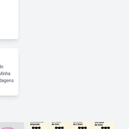
do
Minha
rdagens