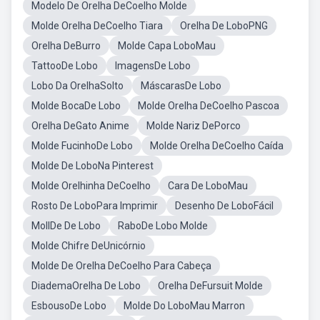
Modelo De Orelha DeCoelho Molde
Molde Orelha DeCoelho Tiara
Orelha De LoboPNG
Orelha DeBurro
Molde Capa LoboMau
TattooDe Lobo
ImagensDe Lobo
Lobo Da OrelhaSolto
MáscarasDe Lobo
Molde BocaDe Lobo
Molde Orelha DeCoelho Pascoa
Orelha DeGato Anime
Molde Nariz DePorco
Molde FucinhoDe Lobo
Molde Orelha DeCoelho Caída
Molde De LoboNa Pinterest
Molde Orelhinha DeCoelho
Cara De LoboMau
Rosto De LoboPara Imprimir
Desenho De LoboFácil
MollDe De Lobo
RaboDe Lobo Molde
Molde Chifre DeUnicórnio
Molde De Orelha DeCoelho Para Cabeça
DiademaOrelha De Lobo
Orelha DeFursuit Molde
EsbousoDe Lobo
Molde Do LoboMau Marron