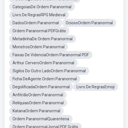
CategoiasDe Ordem Paranormal
Livro De RegrasRPG Medieval
DadosOrdem Paranormal
OciosoOrdem Paranormal
Ordem Paranormal PDFGrátis
MetadinhaDe Ordem Paranormal
MonstrosOrdem Paranormal
Faixas De VidenciaOrdem Paranormal PDF
Arthur CerveroOrdem Paranormal
Sigilos Do Outro LadoOrdem Paranormal
Ficha DeAgente Ordem Paranormal
DegolificadaOrdem Paranormal
Livro De RegrasEmoji
AnfitriãoOrdem Paranormal
RelíquiasOrdem Paranormal
KatanaOrdem Paranormal
Ordem ParanormalQuarentena
Ordem ParanormalJornal PDF Grátis