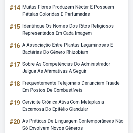
#14
Muitas Flores Produzem Néctar E Possuem
Pétalas Coloridas E Perfumadas
#15
Identifique Os Nomes Dos Ritos Religiosos
Representados Em Cada Imagem
#16
A Associação Entre Plantas Leguminosas E
Bactérias Do Gênero Rhizobium
#17
Sobre As Competências Do Administrador
Julgue As Afirmativas A Seguir
#18
Frequentemente Telejornais Denunciam Fraude
Em Postos De Combustíveis
#19
Cervicite Crônica Ativa Com Metaplasia
Escamosa Do Epitélio Glandular
#20
As Práticas De Linguagem Contemporâneas Não
Só Envolvem Novos Gêneros