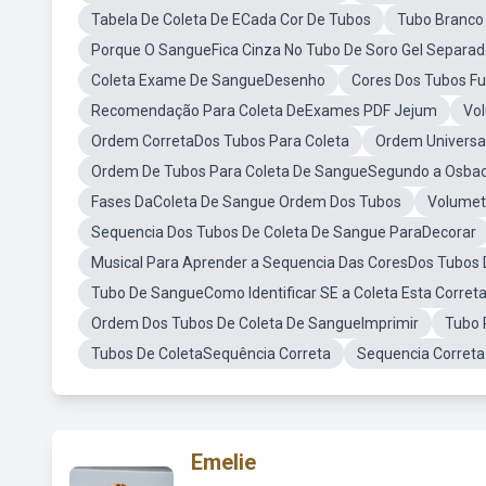
Tabela De Coleta De ECada Cor De Tubos
Tubo Branco
Porque O SangueFica Cinza No Tubo De Soro Gel Separad
Coleta Exame De SangueDesenho
Cores Dos Tubos F
Recomendação Para Coleta DeExames PDF Jejum
Vo
Ordem CorretaDos Tubos Para Coleta
Ordem Universa
Ordem De Tubos Para Coleta De SangueSegundo a Osba
Fases DaColeta De Sangue Ordem Dos Tubos
Volumet
Sequencia Dos Tubos De Coleta De Sangue ParaDecorar
Musical Para Aprender a Sequencia Das CoresDos Tubos 
Tubo De SangueComo Identificar SE a Coleta Esta Corret
Ordem Dos Tubos De Coleta De SangueImprimir
Tubo 
Tubos De ColetaSequência Correta
Sequencia Correta
Emelie