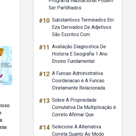
Programa Habitacional Podem
Ser Partilhados
#10
Substantivos Terminados Em
Eza Derivados De Adjetivos
São Escritos Com
#11
Avaliação Diagnostica De
Historia E Geografia 1 Ano
Ensino Fundamental
#12
A Funcao Administrativa
Coordenacao é A Funcao
Diretamente Relacionada
#13
Sobre A Propriedade
enoso
Comutativa Da Multiplicação é
e
Correto Afirmar Que
a
#14
Selecione A Alternativa
nte:
Correta Quanto Ao Modo