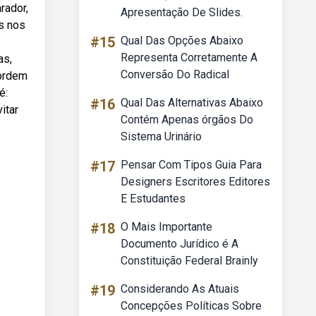
rador,
Apresentação De Slides.
os nos
#15
Qual Das Opções Abaixo
Representa Corretamente A
as,
Conversão Do Radical
 ordem
é:
#16
Qual Das Alternativas Abaixo
itar
Contém Apenas órgãos Do
Sistema Urinário
#17
Pensar Com Tipos Guia Para
Designers Escritores Editores
E Estudantes
#18
O Mais Importante
Documento Jurídico é A
Constituição Federal Brainly
#19
Considerando As Atuais
Concepções Políticas Sobre