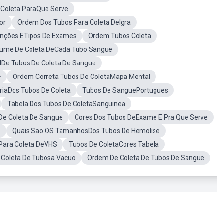
 Coleta ParaQue Serve
or
Ordem Dos Tubos Para Coleta DeIgra
unções ETipos De Exames
Ordem Tubos Coleta
lume De Coleta DeCada Tubo Sangue
lDe Tubos De Coleta De Sangue
c
Ordem Correta Tubos De ColetaMapa Mental
riaDos Tubos De Coleta
Tubos De SanguePortugues
Tabela Dos Tubos De ColetaSanguinea
De Coleta De Sangue
Cores Dos Tubos DeExame E Pra Que Serve
a
Quais Sao OS TamanhosDos Tubos De Hemolise
Para Coleta DeVHS
Tubos De ColetaCores Tabela
 Coleta De Tubosa Vacuo
Ordem De Coleta De Tubos De Sangue