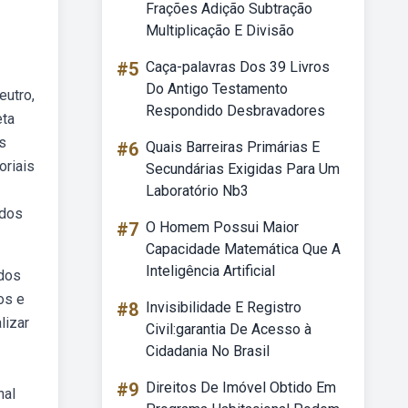
Frações Adição Subtração
Multiplicação E Divisão
#5
Caça-palavras Dos 39 Livros
Do Antigo Testamento
eutro,
Respondido Desbravadores
eta
s
#6
Quais Barreiras Primárias E
oriais
Secundárias Exigidas Para Um
Laboratório Nb3
 dos
#7
O Homem Possui Maior
Capacidade Matemática Que A
Inteligência Artificial
 dos
os e
#8
Invisibilidade E Registro
lizar
Civil:garantia De Acesso à
Cidadania No Brasil
#9
Direitos De Imóvel Obtido Em
nal