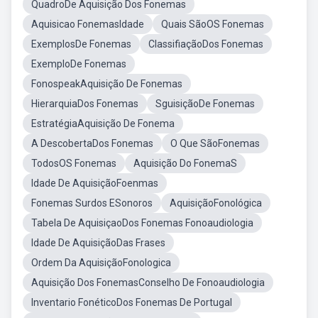
QuadroDe Aquisição Dos Fonemas
Aquisicao FonemasIdade
Quais SãoOS Fonemas
ExemplosDe Fonemas
ClassifiaçãoDos Fonemas
ExemploDe Fonemas
FonospeakAquisição De Fonemas
HierarquiaDos Fonemas
SguisiçãoDe Fonemas
EstratégiaAquisição De Fonema
A DescobertaDos Fonemas
O Que SãoFonemas
TodosOS Fonemas
Aquisição Do FonemaS
Idade De AquisiçãoFoenmas
Fonemas Surdos ESonoros
AquisiçãoFonológica
Tabela De AquisiçaoDos Fonemas Fonoaudiologia
Idade De AquisiçãoDas Frases
Ordem Da AquisiçãoFonologica
Aquisição Dos FonemasConselho De Fonoaudiologia
Inventario FonéticoDos Fonemas De Portugal